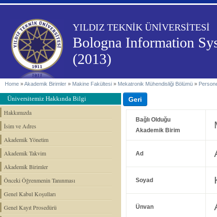
YILDIZ TEKNİK ÜNİVERSİTESİ
Bologna Information Sy
(2013)
Home
»
Akademik Birimler
»
Makine Fakültesi
»
Mekatronik Mühendisliği Bölümü
»
Persone
Üniversitemiz Hakkında Bilgi
Hakkımızda
Bağlı Olduğu
İsim ve Adres
Akademik Birim
Akademik Yönetim
Akademik Takvim
Ad
Akademik Birimler
Önceki Öğrenmenin Tanınması
Soyad
Genel Kabul Koşulları
Genel Kayıt Prosedürü
Ünvan