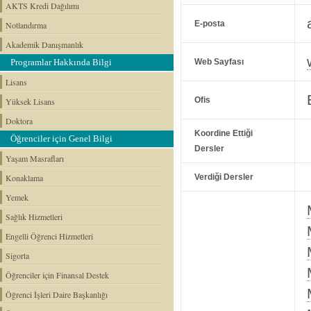
AKTS Kredi Dağılımı
E-posta
Notlandırma
Akademik Danışmanlık
Programlar Hakkında Bilgi
Web Sayfası
Lisans
Ofis
Yüksek Lisans
Doktora
Koordine Ettiği
Öğrenciler için Genel Bilgi
Dersler
Yaşam Masrafları
Konaklama
Verdiği Dersler
Yemek
Sağlık Hizmetleri
Engelli Öğrenci Hizmetleri
Sigorta
Öğrenciler için Finansal Destek
Öğrenci İşleri Daire Başkanlığı