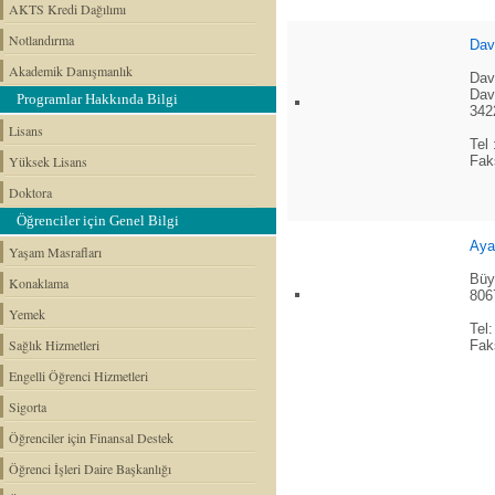
AKTS Kredi Dağılımı
Notlandırma
Dav
Akademik Danışmanlık
Dav
Dav
Programlar Hakkında Bilgi
342
Lisans
Tel
Fak
Yüksek Lisans
Doktora
Öğrenciler için Genel Bilgi
Aya
Yaşam Masrafları
Büy
Konaklama
806
Yemek
Tel
Sağlık Hizmetleri
Fak
Engelli Öğrenci Hizmetleri
Sigorta
Öğrenciler için Finansal Destek
Öğrenci İşleri Daire Başkanlığı