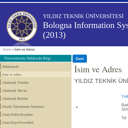
YILDIZ TEKNİK ÜNİVERSİTESİ
Bologna Information Sy
(2013)
Home
»
İsim ve Adres
Üniversitemiz Hakkında Bilgi
İsim ve Adres
Hakkımızda
İsim ve Adres
YILDIZ TEKNİK ÜN
Akademik Yönetim
Akademik Takvim
Yıl
Akademik Birimler
Bar
Önceki Öğrenmenin Tanınması
343
Genel Kabul Koşulları
Tel
Genel Kayıt Prosedürü