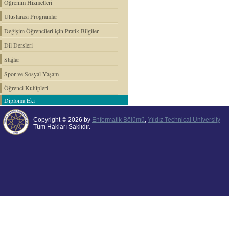
Öğrenim Hizmetleri
Uluslarası Programlar
Değişim Öğrencileri için Pratik Bilgiler
Dil Dersleri
Stajlar
Spor ve Sosyal Yaşam
Öğrenci Kulüpleri
Diploma Eki
Copyright © 2026 by
Enformatik Bölümü
,
Yıldız Technical University
Tüm Hakları Saklıdır.