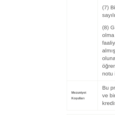
(7) B
sayıl
(8) G
olma 
faali
almış
oluna
öğren
notu 
Bu pr
Mezuniyet
ve bi
Koşulları
kredi