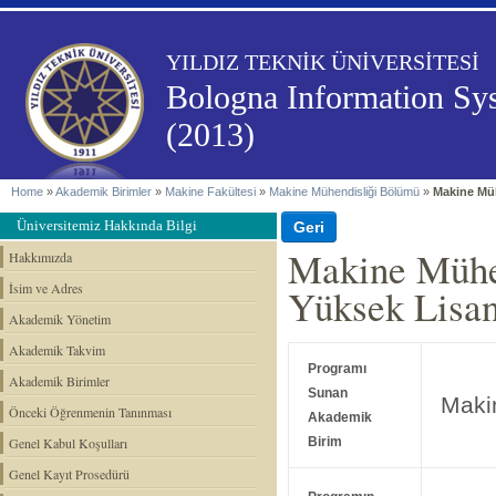
YILDIZ TEKNİK ÜNİVERSİTESİ
Bologna Information Sy
(2013)
Home
»
Akademik Birimler
»
Makine Fakültesi
»
Makine Mühendisliği Bölümü
»
Makine Mü
Üniversitemiz Hakkında Bilgi
Makine Mühe
Hakkımızda
İsim ve Adres
Yüksek Lisa
Akademik Yönetim
Akademik Takvim
Programı
Akademik Birimler
Sunan
Maki
Önceki Öğrenmenin Tanınması
Akademik
Genel Kabul Koşulları
Birim
Genel Kayıt Prosedürü