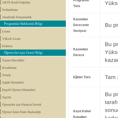
Programın
AKTS Kredi Dağılımı
Yüks
Türü
Notlandırma
Akademik Danışmanlık
Kazanılan
Programlar Hakkında Bilgi
Bu p
Derecenin
Lisans
Seviyesi
Yüksek Lisans
Bu p
Doktora
Kazanılan
Yüks
Öğrenciler için Genel Bilgi
Derece
kaza
Yaşam Masrafları
Konaklama
Yemek
Tam 
Eğitim Türü
Sağlık Hizmetleri
Engelli Öğrenci Hizmetleri
Bu pr
Sigorta
taraf
Öğrenciler için Finansal Destek
sonuc
Kayıt Kabul
Öğrenci İşleri Daire Başkanlığı
kadar
Koşulları