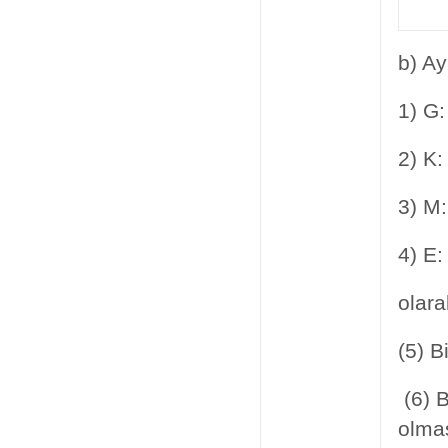
b) Ay
1) G:
2) K:
3) M:
4) E:
olara
(5) B
(6) B
olmas