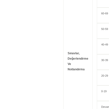
60-69
50-59
40-49
Sınavlar,
Değerlendirme
30-39
Ve
Notlandırma
20-29
0-19
Devam