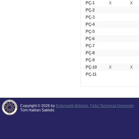
PÇ-1
X
X
PÇ-2
PÇ-3
PÇ-4
PÇ-5
PÇ-6
PÇ-7
PÇ-8
PÇ-9
PÇ-10
X
X
PÇ-11
Copyright © 2026 by
Enformatik Bölümü
,
Yıldız Technical University
Tüm Hakları Saklıdır.