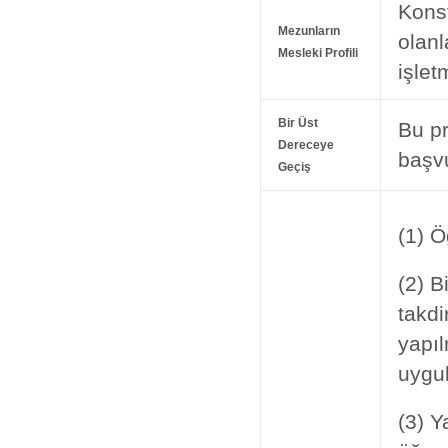
Kons
Mezunların
olanl
Mesleki Profili
işlet
Bir Üst
Bu p
Dereceye
başvu
Geçiş
(1) Ö
(2) B
takdi
yapıl
uygul
(3) Y