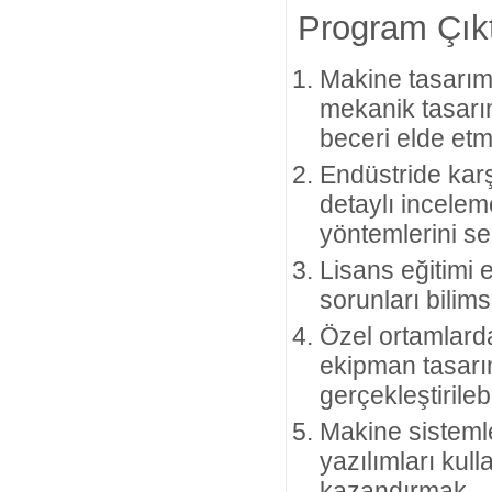
Program Çıkt
Makine tasarım
mekanik tasarı
beceri elde et
Endüstride karş
detaylı incele
yöntemlerini s
Lisans eğitimi e
sorunları bilim
Özel ortamlard
ekipman tasarım
gerçekleştirile
Makine sistemle
yazılımları kull
kazandırmak.