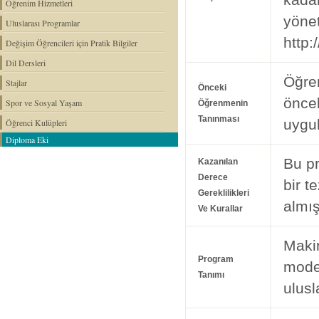
Öğrenim Hizmetleri
yönet
Uluslarası Programlar
http:
Değişim Öğrencileri için Pratik Bilgiler
Dil Dersleri
Öğren
Stajlar
Önceki
öncek
Spor ve Sosyal Yaşam
Öğrenmenin
Tanınması
uygul
Öğrenci Kulüpleri
Diploma Eki
Bu pr
Kazanılan
Derece
bir t
Gereklilikleri
almış
Ve Kurallar
Makin
Program
mode
Tanımı
ulusl