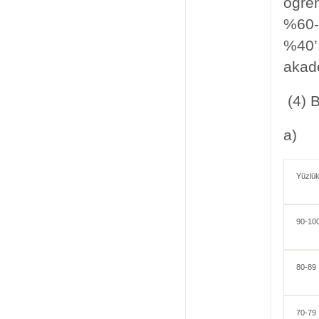
öğren
%60-
%40’ı
akade
(4) B
a)
Yüzlü
90-10
80-89
70-79