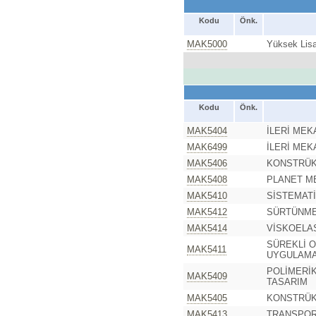
Kodu
Önk.
MAK5000
Yüksek Lisa
Kodu
Önk.
MAK5404
İLERİ MEKA
MAK6499
İLERİ MEKA
MAK5406
KONSTRÜK
MAK5408
PLANET M
MAK5410
SİSTEMAT
MAK5412
SÜRTÜNME
MAK5414
VİSKOELA
SÜREKLİ 
MAK5411
UYGULAMA
POLİMERİ
MAK5409
TASARIM
MAK5405
KONSTRÜK
MAK5413
TRANSPOR