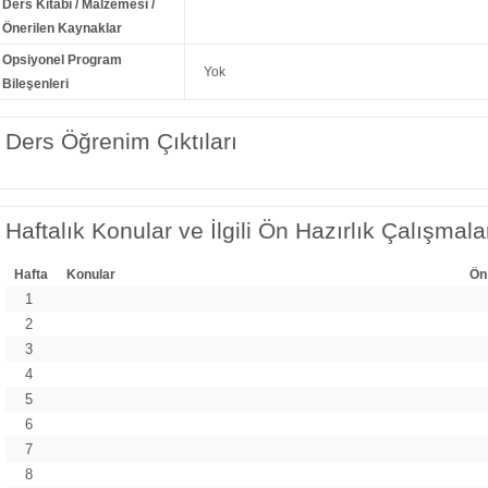
Ders Kitabı / Malzemesi /
Önerilen Kaynaklar
Opsiyonel Program
Yok
Bileşenleri
Ders Öğrenim Çıktıları
Haftalık Konular ve İlgili Ön Hazırlık Çalışmala
Hafta
Konular
Ön
1
2
3
4
5
6
7
8