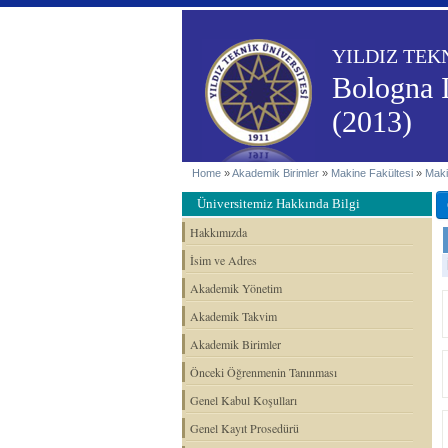
YILDIZ TEK
Bologna 
(2013)
Home
»
Akademik Birimler
»
Makine Fakültesi
»
Maki
Üniversitemiz Hakkında Bilgi
Hakkımızda
İsim ve Adres
Akademik Yönetim
Akademik Takvim
Akademik Birimler
Önceki Öğrenmenin Tanınması
Genel Kabul Koşulları
Genel Kayıt Prosedürü