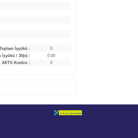
Toplam İşyükü :
0
İşyükü / 30(s) :
0.00
AKTS Kredisi :
0