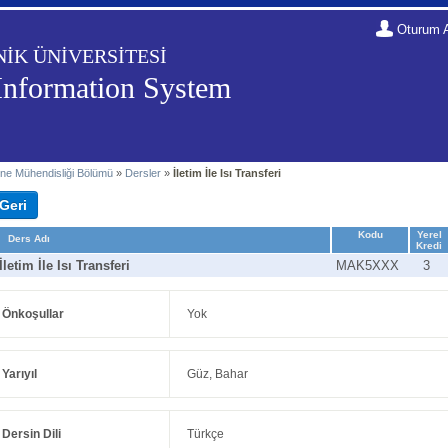
Oturum 
NİK ÜNİVERSİTESİ
Information System
ne Mühendisliği Bölümü
»
Dersler
»
İletim İle Isı Transferi
Kodu
Yerel
Ders Adı
Kredi
İletim İle Isı Transferi
MAK5XXX
3
Önkoşullar
Yok
Yarıyıl
Güz, Bahar
Dersin Dili
Türkçe