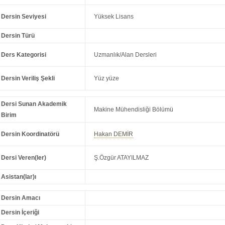
Dersin Seviyesi
Yüksek Lisans
Dersin Türü
Ders Kategorisi
Uzmanlık/Alan Dersleri
Dersin Veriliş Şekli
Yüz yüze
Dersi Sunan Akademik
Makine Mühendisliği Bölümü
Birim
Dersin Koordinatörü
Hakan DEMİR
Dersi Veren(ler)
Ş.Özgür ATAYILMAZ
Asistan(lar)ı
Dersin Amacı
Dersin İçeriği