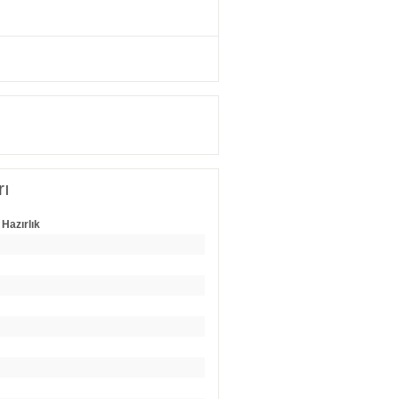
rı
 Hazırlık