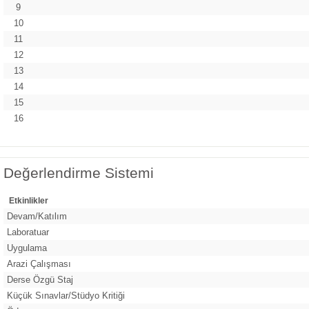
9
10
11
12
13
14
15
16
Değerlendirme Sistemi
Etkinlikler
Devam/Katılım
Laboratuar
Uygulama
Arazi Çalışması
Derse Özgü Staj
Küçük Sınavlar/Stüdyo Kritiği