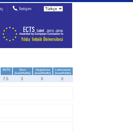
Aç
İletişim
AKTS
Ders
Uygulama
Laboratuar
(saat/hafta)
(saat/hafta)
(saat/hafta)
7.5
3
0
0