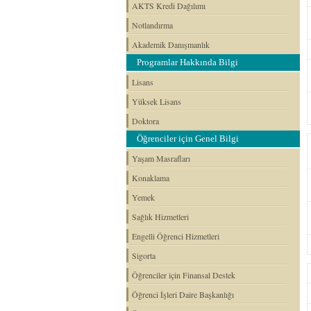
AKTS Kredi Dağılımı
Notlandırma
Akademik Danışmanlık
Programlar Hakkında Bilgi
Lisans
Yüksek Lisans
Doktora
Öğrenciler için Genel Bilgi
Yaşam Masrafları
Konaklama
Yemek
Sağlık Hizmetleri
Engelli Öğrenci Hizmetleri
Sigorta
Öğrenciler için Finansal Destek
Öğrenci İşleri Daire Başkanlığı