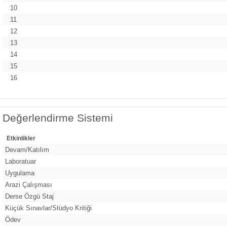
10
11
12
13
14
15
16
Değerlendirme Sistemi
Etkinlikler
Devam/Katılım
Laboratuar
Uygulama
Arazi Çalışması
Derse Özgü Staj
Küçük Sınavlar/Stüdyo Kritiği
Ödev