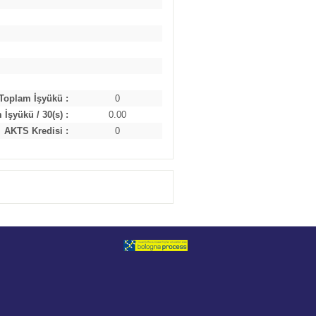
Toplam İşyükü :
0
İşyükü / 30(s) :
0.00
AKTS Kredisi :
0