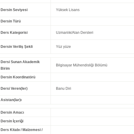
Dersin Seviyesi
Yüksek Lisans
Dersin Türü
Ders Kategorisi
Uzmanlık/Alan Dersleri
Dersin Veriliş Şekli
Yüz yüze
Dersi Sunan Akademik
Bilgisayar Mühendisliği Bölümü
Birim
Dersin Koordinatörü
Dersi Veren(ler)
Banu Diri
Asistan(lar)ı
Dersin Amacı
Dersin İçeriği
Ders Kitabı / Malzemesi /