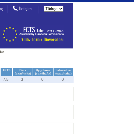
Aç
İletişim
lar
AKTS
Ders
Uygulama
Laboratuar
(saat/hafta)
(saat/hafta)
(saat/hafta)
7.5
3
0
0