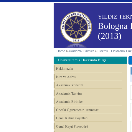
YILDIZ TEK
Bologna 
(2013)
Home
»
Akademik Birimler
»
Elektrik - Elektronik Fakü
Üniversitemiz Hakkında Bilgi
Hakkımızda
İsim ve Adres
Akademik Yönetim
Akademik Takvim
Akademik Birimler
Önceki Öğrenmenin Tanınması
Genel Kabul Koşulları
Genel Kayıt Prosedürü