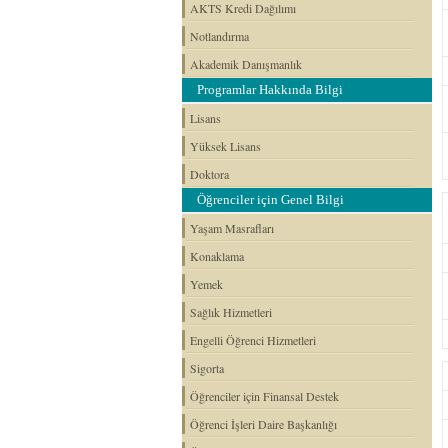
AKTS Kredi Dağılımı
Notlandırma
Akademik Danışmanlık
Programlar Hakkında Bilgi
Lisans
Yüksek Lisans
Doktora
Öğrenciler için Genel Bilgi
Yaşam Masrafları
Konaklama
Yemek
Sağlık Hizmetleri
Engelli Öğrenci Hizmetleri
Sigorta
Öğrenciler için Finansal Destek
Öğrenci İşleri Daire Başkanlığı