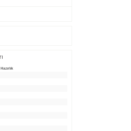
rı
 Hazırlık