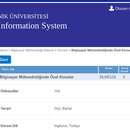
Oturum 
NİK ÜNİVERSİTESİ
Information System
ltesii
»
Bilgisayar Mühendisliği Bölümü
»
Dersler
»
Bilgisayar Mühendisliğinde Özel Konu
Kodu
Yerel
Ders Adı
Kredi
Bilgisayar Mühendisliğinde Özel Konular
BLM5124
3
Önkoşullar
Yok
Yarıyıl
Güz, Bahar
Dersin Dili
İngilizce, Türkçe