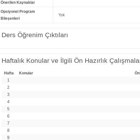
Önerilen Kaynaklar
Opsiyonel Program
Yok
Bileşenleri
Ders Öğrenim Çıktıları
Haftalık Konular ve İlgili Ön Hazırlık Çalışmala
Hafta
Konular
Ön
1
2
3
4
5
6
7
8
9