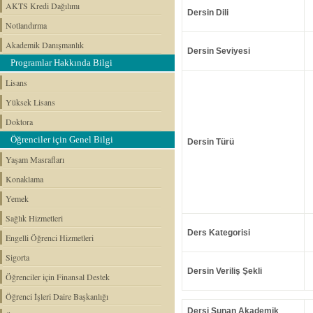
AKTS Kredi Dağılımı
Dersin Dili
Notlandırma
Akademik Danışmanlık
Dersin Seviyesi
Programlar Hakkında Bilgi
Lisans
Yüksek Lisans
Doktora
Öğrenciler için Genel Bilgi
Dersin Türü
Yaşam Masrafları
Konaklama
Yemek
Sağlık Hizmetleri
Ders Kategorisi
Engelli Öğrenci Hizmetleri
Sigorta
Dersin Veriliş Şekli
Öğrenciler için Finansal Destek
Öğrenci İşleri Daire Başkanlığı
Dersi Sunan Akademik