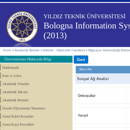
YILDIZ TEKNİK ÜNİVERSİTESİ
Bologna Information Sy
(2013)
Home
»
Akademik Birimler
»
Elektrik - Elektronik Fakültesii
»
Bilgisayar Mühendisliği Bölüm
Üniversitemiz Hakkında Bilgi
Hakkımızda
Ders Adı
İsim ve Adres
Sosyal Ağ Analizi
Akademik Yönetim
Akademik Takvim
Önkoşullar
Akademik Birimler
Önceki Öğrenmenin Tanınması
Yarıyıl
Genel Kabul Koşulları
Genel Kayıt Prosedürü