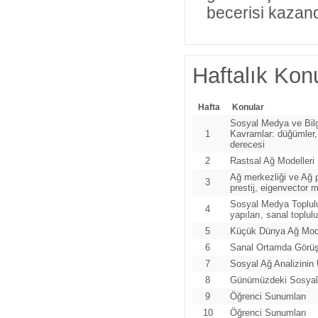
becerisi kazand
Haftalık Konu
Hafta
Konular
Sosyal Medya ve Bilg
1
Kavramlar: düğümler, 
derecesi
2
Rastsal Ağ Modelleri
Ağ merkezliği ve Ağ pr
3
prestij, eigenvector 
Sosyal Medya Toplulu
4
yapıları, sanal toplu
5
Küçük Dünya Ağ Mode
6
Sanal Ortamda Görüş 
7
Sosyal Ağ Analizinin
8
Günümüzdeki Sosyal
9
Öğrenci Sunumları
10
Öğrenci Sunumları