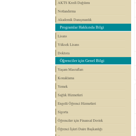
AKTS Kredi Dağılımı
Notlandırma
Akademik Danışmanlık
Programlar Hakkında Bilgi
Lisans
Yüksek Lisans
Doktora
Öğrenciler için Genel Bilgi
Yaşam Masrafları
Konaklama
Yemek
Sağlık Hizmetleri
Engelli Öğrenci Hizmetleri
Sigorta
Öğrenciler için Finansal Destek
Öğrenci İşleri Daire Başkanlığı