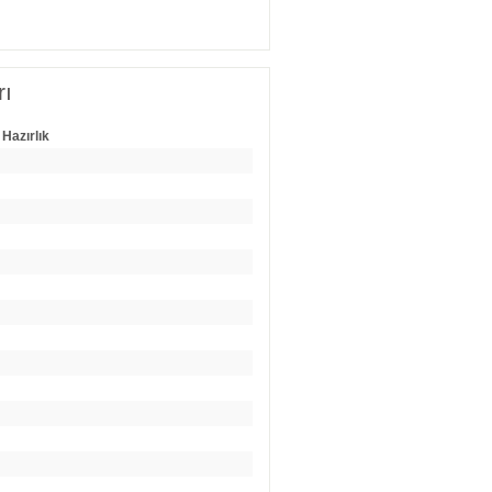
rı
 Hazırlık