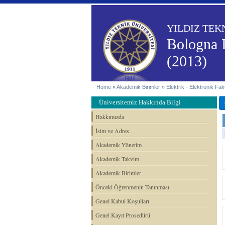
YILDIZ TEK
Bologna 
(2013)
Home
»
Akademik Birimler
»
Elektrik - Elektronik Fakü
Üniversitemiz Hakkında Bilgi
Hakkımızda
İsim ve Adres
Akademik Yönetim
Akademik Takvim
Akademik Birimler
Önceki Öğrenmenin Tanınması
Genel Kabul Koşulları
Genel Kayıt Prosedürü