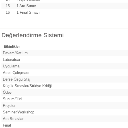
15
1 Ara Sınav
16
1 Final Sınavı
Değerlendirme Sistemi
Etkinlikler
Devam/Katılım
Laboratuar
Uygulama
Arazi Çalışması
Derse Özgü Staj
Küçük Sınavlar/Stüdyo Kritiği
Ödev
Sunum/Jüri
Projeler
Seminer/Workshop
Ara Sınavlar
Final