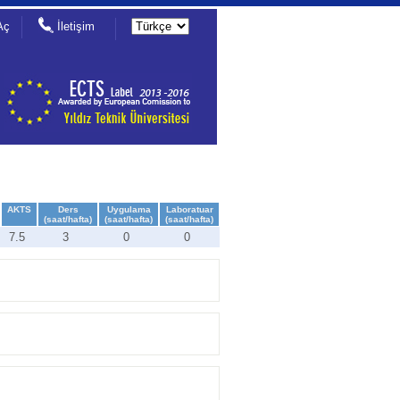
Aç
İletişim
AKTS
Ders
Uygulama
Laboratuar
(saat/hafta)
(saat/hafta)
(saat/hafta)
7.5
3
0
0