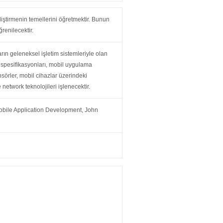
ştirmenin temellerini öğretmektir. Bunun
renilecektir.
arın geleneksel işletim sistemleriyle olan
ım spesifikasyonları, mobil uygulama
ensörler, mobil cihazlar üzerindeki
network teknolojileri işlenecektir.
Mobile Application Development, John