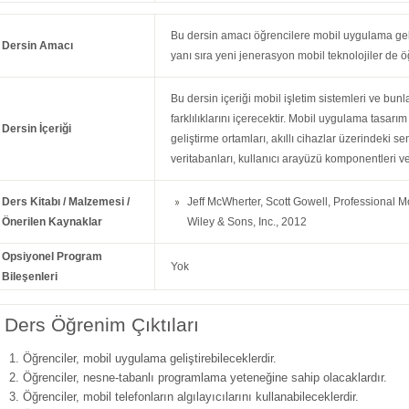
Bu dersin amacı öğrencilere mobil uygulama geli
Dersin Amacı
yanı sıra yeni jenerasyon mobil teknolojiler de öğ
Bu dersin içeriği mobil işletim sistemleri ve bunl
farklılıklarını içerecektir. Mobil uygulama tasar
Dersin İçeriği
geliştirme ortamları, akıllı cihazlar üzerindeki s
veritabanları, kullanıcı arayüzü komponentleri ve 
Ders Kitabı / Malzemesi /
Jeff McWherter, Scott Gowell, Professional 
Önerilen Kaynaklar
Wiley & Sons, Inc., 2012
Opsiyonel Program
Yok
Bileşenleri
Ders Öğrenim Çıktıları
Öğrenciler, mobil uygulama geliştirebileceklerdir.
Öğrenciler, nesne-tabanlı programlama yeteneğine sahip olacaklardır.
Öğrenciler, mobil telefonların algılayıcılarını kullanabileceklerdir.