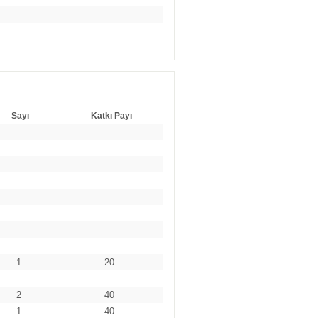
Sayı
Katkı Payı
1
20
2
40
1
40