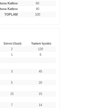
tuna Katkısı
60
tuna Katkısı
40
TOPLAM
100
Süresi (Saat)
Toplam İşyükü
2
120
1
6
3
45
5
20
15
15
7
14