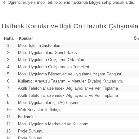
Öğrenciler, yeni mobil teknolojilerin hakkında bilgiye sahip olacaklardır.
Haftalık Konular ve İlgili Ön Hazırlık Çalışmala
Hafta
Konular
Ön
1
Mobil İşletim Sistemleri
2
Mobil Uygulamalara Genel Bakış
3
Mobil Uygulama Geliştirme Ortamları
4
Mobil Uygulama Geliştirmenin Temelleri
5
Mobil Uygulama Bileşenleri ve Uygulama Yaşam Döngüsü
6
Kullanıcı Arayüzü Tasarımı – Menüler, Diyalog Kutuları vb.
7
Akıllı Telefonlar üzerindeki Algılayıcılar ve Veri Toplama
8
Akıllı Telefonlar üzerindeki Algılayıcılar ve Veri Toplama
9
Mobil Uygulamalar için Ağ Erişimi
10
Web Servisler ile İletişim
11
Bildirimler
12
Mobil Uygulama Marketleri ve Kullanımı
13
Proje Sunumu
14
Proje Sunumu