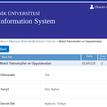
Oturum 
NİK ÜNİVERSİTESİ
Information System
ltesii
»
Bilgisayar Mühendisliği Bölümü
»
Dersler
»
Mobil Teknolojiler ve Uygulamaları
Kodu
Yerel
Ders Adı
Kredi
Mobil Teknolojiler ve Uygulamaları
BLM5218
3
Önkoşullar
Yok
Yarıyıl
Güz, Bahar
Dersin Dili
İngilizce, Türkçe