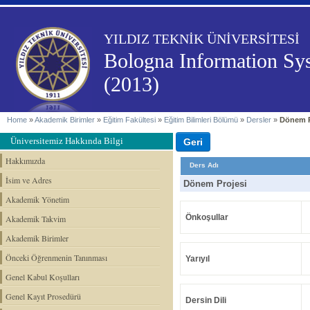
YILDIZ TEKNİK ÜNİVERSİTESİ
Bologna Information Sy
(2013)
Home
»
Akademik Birimler
»
Eğitim Fakültesi
»
Eğitim Bilimleri Bölümü
»
Dersler
»
Dönem P
Üniversitemiz Hakkında Bilgi
Hakkımızda
Ders Adı
İsim ve Adres
Dönem Projesi
Akademik Yönetim
Önkoşullar
Akademik Takvim
Akademik Birimler
Önceki Öğrenmenin Tanınması
Yarıyıl
Genel Kabul Koşulları
Genel Kayıt Prosedürü
Dersin Dili