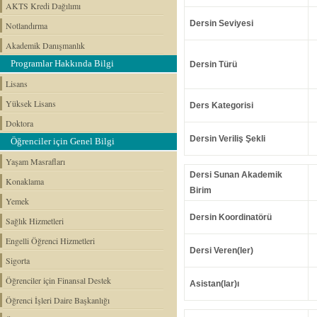
AKTS Kredi Dağılımı
Dersin Seviyesi
Notlandırma
Akademik Danışmanlık
Programlar Hakkında Bilgi
Dersin Türü
Lisans
Yüksek Lisans
Ders Kategorisi
Doktora
Dersin Veriliş Şekli
Öğrenciler için Genel Bilgi
Yaşam Masrafları
Dersi Sunan Akademik
Konaklama
Birim
Yemek
Dersin Koordinatörü
Sağlık Hizmetleri
Engelli Öğrenci Hizmetleri
Dersi Veren(ler)
Sigorta
Öğrenciler için Finansal Destek
Asistan(lar)ı
Öğrenci İşleri Daire Başkanlığı