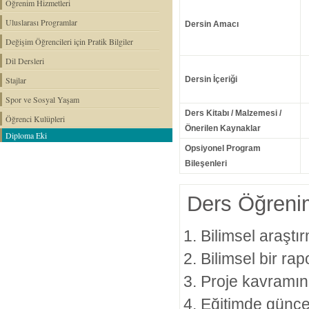
Öğrenim Hizmetleri
Uluslarası Programlar
Dersin Amacı
Değişim Öğrencileri için Pratik Bilgiler
Dil Dersleri
Stajlar
Dersin İçeriği
Spor ve Sosyal Yaşam
Ders Kitabı / Malzemesi /
Öğrenci Kulüpleri
Önerilen Kaynaklar
Diploma Eki
Opsiyonel Program
Bileşenleri
Ders Öğrenim
Bilimsel araştır
Bilimsel bir rap
Proje kavramını
Eğitimde güncel