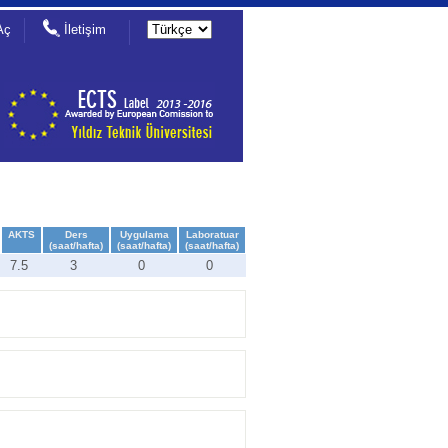
Aç
İletişim
AKTS
Ders
Uygulama
Laboratuar
(saat/hafta)
(saat/hafta)
(saat/hafta)
7.5
3
0
0