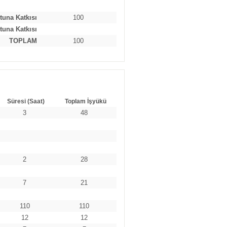
tuna Katkısı
100
tuna Katkısı
TOPLAM
100
Süresi (Saat)
Toplam İşyükü
3
48
2
28
7
21
110
110
12
12