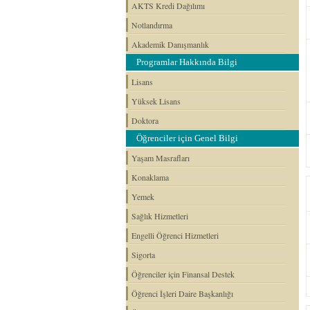
AKTS Kredi Dağılımı
Notlandırma
Akademik Danışmanlık
Programlar Hakkında Bilgi
Lisans
Yüksek Lisans
Doktora
Öğrenciler için Genel Bilgi
Yaşam Masrafları
Konaklama
Yemek
Sağlık Hizmetleri
Engelli Öğrenci Hizmetleri
Sigorta
Öğrenciler için Finansal Destek
Öğrenci İşleri Daire Başkanlığı