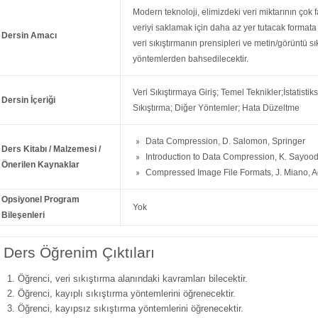
Modern teknoloji, elimizdeki veri miktarının çok
veriyi saklamak için daha az yer tutacak formata
Dersin Amacı
veri sıkıştırmanın prensipleri ve metin/görüntü sı
yöntemlerden bahsedilecektir.
Veri Sıkıştırmaya Giriş; Temel Teknikler;İstatisti
Dersin İçeriği
Sıkıştırma; Diğer Yöntemler; Hata Düzeltme
Data Compression, D. Salomon, Springer
Ders Kitabı / Malzemesi /
Introduction to Data Compression, K. Sayo
Önerilen Kaynaklar
Compressed Image File Formats, J. Miano, 
Opsiyonel Program
Yok
Bileşenleri
Ders Öğrenim Çıktıları
Öğrenci, veri sıkıştırma alanındaki kavramları bilecektir.
Öğrenci, kayıplı sıkıştırma yöntemlerini öğrenecektir.
Öğrenci, kayıpsız sıkıştırma yöntemlerini öğrenecektir.