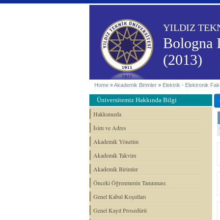
YILDIZ TEK
Bologna 
(2013)
Home
»
Akademik Birimler
»
Elektrik - Elektronik Fakü
Üniversitemiz Hakkında Bilgi
Hakkımızda
İsim ve Adres
Akademik Yönetim
Akademik Takvim
Akademik Birimler
Önceki Öğrenmenin Tanınması
Genel Kabul Koşulları
Genel Kayıt Prosedürü