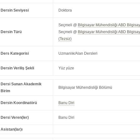
Dersin Seviyesi
Doktora
Seçmeli @
Bilgisayar Mühendisliği ABD Bilgisa
Dersin Türü
Seçmeli @
Bilgisayar Mühendisliği ABD Bilgisa
(Tezsiz)
Ders Kategorisi
Uzmanlık/Alan Dersleri
Dersin Veriliş Şekli
Yüz yüze
Dersi Sunan Akademik
Bilgisayar Mühendisliği Bölümü
Birim
Dersin Koordinatörü
Banu Diri
Dersi Veren(ler)
Banu Diri
Asistan(lar)ı