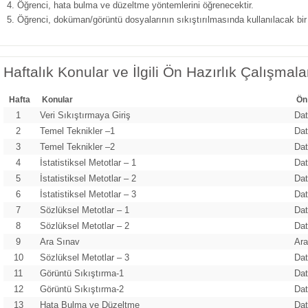
Öğrenci, hata bulma ve düzeltme yöntemlerini öğrenecektir.
Öğrenci, doküman/görüntü dosyalarının sıkıştırılmasında kullanılacak bir 
Haftalık Konular ve İlgili Ön Hazırlık Çalışmala
Hafta
Konular
Ön
1
Veri Sıkıştırmaya Giriş
Dat
2
Temel Teknikler –1
Dat
3
Temel Teknikler –2
Dat
4
İstatistiksel Metotlar – 1
Dat
5
İstatistiksel Metotlar – 2
Dat
6
İstatistiksel Metotlar – 3
Dat
7
Sözlüksel Metotlar – 1
Dat
8
Sözlüksel Metotlar – 2
Dat
9
Ara Sınav
Ara
10
Sözlüksel Metotlar – 3
Dat
11
Görüntü Sıkıştırma-1
Dat
12
Görüntü Sıkıştırma-2
Dat
13
Hata Bulma ve Düzeltme
Da