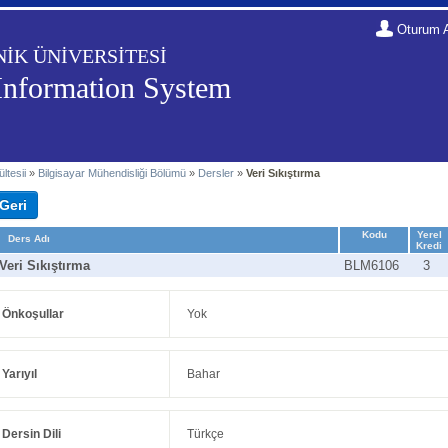
Oturum 
NİK ÜNİVERSİTESİ
Information System
ltesii
»
Bilgisayar Mühendisliği Bölümü
»
Dersler
»
Veri Sıkıştırma
Kodu
Yerel
Ders Adı
Kredi
Veri Sıkıştırma
BLM6106
3
Önkoşullar
Yok
Yarıyıl
Bahar
Dersin Dili
Türkçe