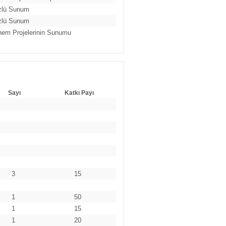
zlü Sunum
zlü Sunum
em Projelerinin Sunumu
Sayı
Katkı Payı
3
15
1
50
1
15
1
20