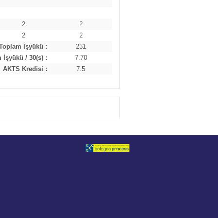
2
2
2
2
Toplam İşyükü :
231
İşyükü / 30(s) :
7.70
AKTS Kredisi :
7.5