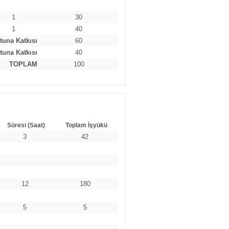
1
30
1
40
tuna Katkısı
60
tuna Katkısı
40
TOPLAM
100
Süresi (Saat)
Toplam İşyükü
3
42
12
180
5
5