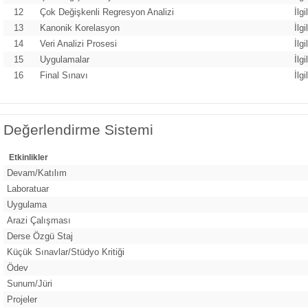
12
Çok Değişkenli Regresyon Analizi
İlg
13
Kanonik Korelasyon
İlg
14
Veri Analizi Prosesi
İlg
15
Uygulamalar
İlg
16
Final Sınavı
İlg
Değerlendirme Sistemi
Etkinlikler
Devam/Katılım
Laboratuar
Uygulama
Arazi Çalışması
Derse Özgü Staj
Küçük Sınavlar/Stüdyo Kritiği
Ödev
Sunum/Jüri
Projeler