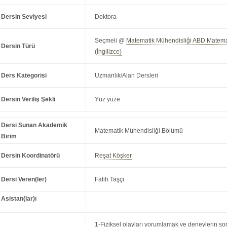
Dersin Seviyesi
Doktora
Seçmeli @
Matematik Mühendisliği ABD Matema
Dersin Türü
(İngilizce)
Ders Kategorisi
Uzmanlık/Alan Dersleri
Dersin Veriliş Şekli
Yüz yüze
Dersi Sunan Akademik
Matematik Mühendisliği Bölümü
Birim
Dersin Koordinatörü
Reşat Köşker
Dersi Veren(ler)
Fatih Taşçı
Asistan(lar)ı
1-Fiziksel olayları yorumlamak ve deneylerin sonu