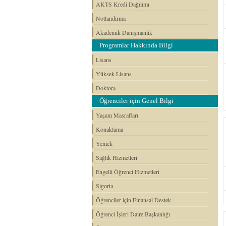
AKTS Kredi Dağılımı
Notlandırma
Akademik Danışmanlık
Programlar Hakkında Bilgi
Lisans
Yüksek Lisans
Doktora
Öğrenciler için Genel Bilgi
Yaşam Masrafları
Konaklama
Yemek
Sağlık Hizmetleri
Engelli Öğrenci Hizmetleri
Sigorta
Öğrenciler için Finansal Destek
Öğrenci İşleri Daire Başkanlığı