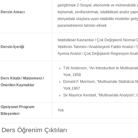
geliştirmek 2-Sosyal, ekonomik ve mühendislik 
Dersin Amacı
toplamak, sınıflandırmak, istatiktiksel analiz 
dünyadaki olaylara uyan istatistiki modeller gel
parametrelerini tahmin etmek
İstatistiksel Kavramlar / Çok Değişkenli Normal 
Dersin İçeriği
Vektörün Tahmini / Anabileşenli Faktör Analizi /
Ayırma Analizi / Çok Değişkenli Regresyon Anali
T.W. Anderson, “An Introduction to Multivariat
York, 1958
Ders Kitabı / Malzemesi /
Donald F. Morrison, “Multivariate Statistical
Önerilen Kaynaklar
York,1967
Sir Maurice Kendall, “Multivariate Analysis
Opsiyonel Program
Yok
Bileşenleri
Ders Öğrenim Çıktıları