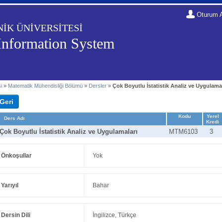
Oturum 
NİK ÜNİVERSİTESİ
Information System
i
»
Matematik Mühendisliği Bölümü
»
Dersler
»
Çok Boyutlu İstatistik Analiz ve Uygulama
Kodu
Yerel
Ders Adı
Kredi
Çok Boyutlu İstatistik Analiz ve Uygulamaları
MTM6103
3
Önkoşullar
Yok
Yarıyıl
Bahar
Dersin Dili
İngilizce, Türkçe