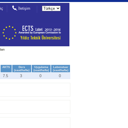
Aç
İletişim
ları
AKTS
Ders
Uygulama
Laboratuar
(saat/hafta)
(saat/hafta)
(saat/hafta)
7.5
3
0
0