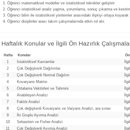
Öğrenci matematiksel modeller ve istatistiksel teknikler geliştirir
Öğrenci istatistiksel analiz yapma, yorumlama, sonuç çıkarma ve kestirm
Öğrenci bilim ile istatistiksel yöntemler arasındaki ilişkiyi ortaya koyarak bi
Öğrenci disiplinler arası takım çalışmalarında etkin rol alır.
Haftalık Konular ve İlgili Ön Hazırlık Çalışmala
Hafta
Konular
Ön
1
İstatistiksel Kavramlar
İlg
2
Çok Değişkenli Dağılımlar
İlg
3
Çok Değişkenli Normal Dağılım
İlg
4
Kovaryans Matrisi
İlg
5
Ortalama Vektörleri ve Tahmini
İlg
6
Anabileşen Analizi
İlg
7
Faktör Analizi
İlg
8
Çok değişkenli Kovaryans ve Varyans Analizi, ara sınav
İlg
9
İki Gruplu Ayırma Analizi
İlg
10
Sebastien ve Fisher Analizi
İlg
11
Çok Değişkenli Ayırma Analizi
İlg