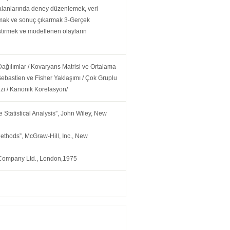
alanlarında deney düzenlemek, veri
yapmak ve sonuç çıkarmak 3-Gerçek
iştirmek ve modellenen olayların
Dağılımlar / Kovaryans Matrisi ve Ortalama
 Sebastien ve Fisher Yaklaşımı / Çok Gruplu
zi / Kanonik Korelasyon/
e Statistical Analysis”, John Wiley, New
 Methods”, McGraw-Hill, Inc., New
”, Company Ltd., London,1975