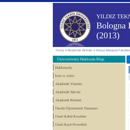
YILDIZ TEK
Bologna 
(2013)
Home
»
Akademik Birimler
»
Kimya-Metalurji Fakültes
Üniversitemiz Hakkında Bilgi
Hakkımızda
İsim ve Adres
Akademik Yönetim
Akademik Takvim
Akademik Birimler
Önceki Öğrenmenin Tanınması
Genel Kabul Koşulları
Genel Kayıt Prosedürü