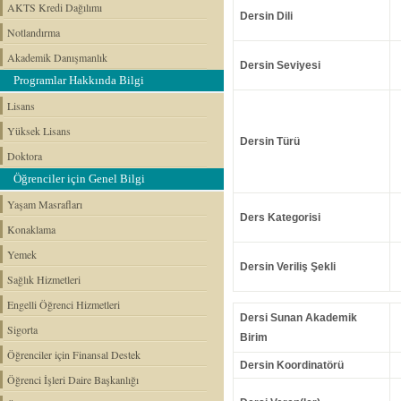
AKTS Kredi Dağılımı
Dersin Dili
Notlandırma
Akademik Danışmanlık
Dersin Seviyesi
Programlar Hakkında Bilgi
Lisans
Yüksek Lisans
Dersin Türü
Doktora
Öğrenciler için Genel Bilgi
Yaşam Masrafları
Ders Kategorisi
Konaklama
Yemek
Dersin Veriliş Şekli
Sağlık Hizmetleri
Engelli Öğrenci Hizmetleri
Dersi Sunan Akademik
Sigorta
Birim
Öğrenciler için Finansal Destek
Dersin Koordinatörü
Öğrenci İşleri Daire Başkanlığı