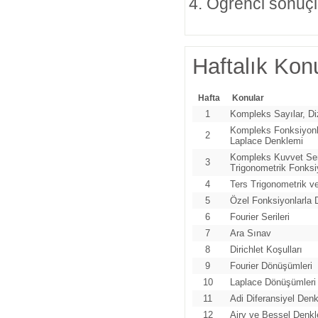
Öğrenci sonuçla
Haftalık Konu
Hafta
Konular
1
Kompleks Sayılar, Dizi
Kompleks Fonksiyonl
2
Laplace Denklemi
Kompleks Kuvvet Seri
3
Trigonometrik Fonksi
4
Ters Trigonometrik ve
5
Özel Fonksiyonlarla
6
Fourier Serileri
7
Ara Sınav
8
Dirichlet Koşulları
9
Fourier Dönüşümleri
10
Laplace Dönüşümleri
11
Adi Diferansiyel Denk
12
Airy ve Bessel Denkl