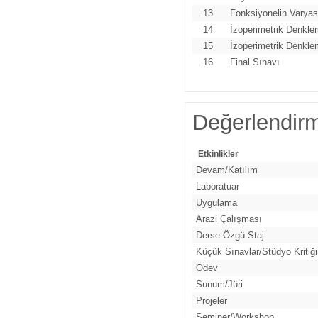
13
Fonksiyonelin Varya
14
İzoperimetrik Denkle
15
İzoperimetrik Denkle
16
Final Sınavı
Değerlendir
Etkinlikler
Devam/Katılım
Laboratuar
Uygulama
Arazi Çalışması
Derse Özgü Staj
Küçük Sınavlar/Stüdyo Kritiği
Ödev
Sunum/Jüri
Projeler
Seminer/Workshop