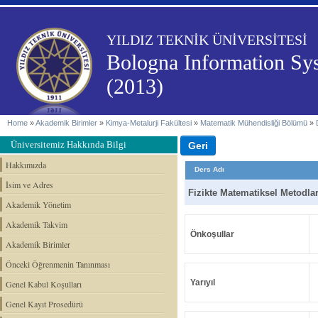
YILDIZ TEKNİK ÜNİVERSİTESİ
Bologna Information Sy
(2013)
Home
»
Akademik Birimler
»
Kimya-Metalurji Fakültesi
»
Matematik Mühendisliği Bölümü
»
Üniversitemiz Hakkında Bilgi
Hakkımızda
Ders Adı
İsim ve Adres
Fizikte Matematiksel Metodla
Akademik Yönetim
Akademik Takvim
Önkoşullar
Akademik Birimler
Önceki Öğrenmenin Tanınması
Yarıyıl
Genel Kabul Koşulları
Genel Kayıt Prosedürü