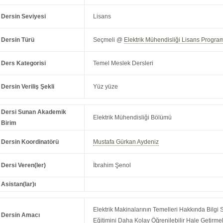
Dersin Seviyesi
Lisans
Dersin Türü
Seçmeli @
Elektrik Mühendisliği Lisans Progra
Ders Kategorisi
Temel Meslek Dersleri
Dersin Veriliş Şekli
Yüz yüze
Dersi Sunan Akademik
Elektrik Mühendisliği Bölümü
Birim
Dersin Koordinatörü
Mustafa Gürkan Aydeniz
Dersi Veren(ler)
İbrahim Şenol
Asistan(lar)ı
Elektrik Makinalarının Temelleri Hakkında Bilgi 
Dersin Amacı
Eğitimini Daha Kolay Öğrenilebilir Hale Getirme