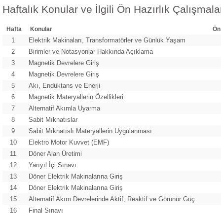
Haftalık Konular ve İlgili Ön Hazırlık Çalışmala
Hafta
Konular
Ön
1
Elektrik Makinaları, Transformatörler ve Günlük Yaşam
2
Birimler ve Notasyonlar Hakkında Açıklama
3
Magnetik Devrelere Giriş
4
Magnetik Devrelere Giriş
5
Akı, Endüktans ve Enerji
6
Magnetik Materyallerin Özellikleri
7
Alternatif Akımla Uyarma
8
Sabit Mıknatıslar
9
Sabit Mıknatıslı Materyallerin Uygulanması
10
Elektro Motor Kuvvet (EMF)
11
Döner Alan Üretimi
12
Yarıyıl İçi Sınavı
13
Döner Elektrik Makinalarına Giriş
14
Döner Elektrik Makinalarına Giriş
15
Alternatif Akım Devrelerinde Aktif, Reaktif ve Görünür Güç
16
Final Sınavı