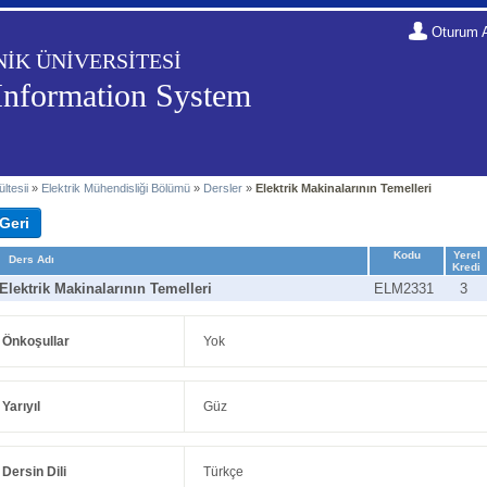
Oturum 
NİK ÜNİVERSİTESİ
Information System
ltesii
»
Elektrik Mühendisliği Bölümü
»
Dersler
»
Elektrik Makinalarının Temelleri
Kodu
Yerel
Ders Adı
Kredi
Elektrik Makinalarının Temelleri
ELM2331
3
Önkoşullar
Yok
Yarıyıl
Güz
Dersin Dili
Türkçe