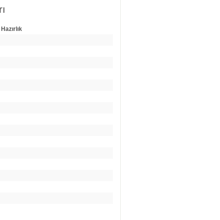
rı
 Hazırlık