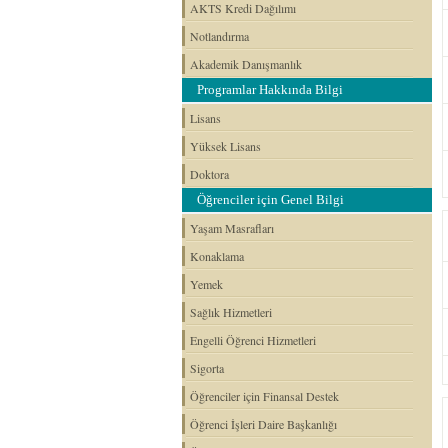
AKTS Kredi Dağılımı
Notlandırma
Akademik Danışmanlık
Programlar Hakkında Bilgi
Lisans
Yüksek Lisans
Doktora
Öğrenciler için Genel Bilgi
Yaşam Masrafları
Konaklama
Yemek
Sağlık Hizmetleri
Engelli Öğrenci Hizmetleri
Sigorta
Öğrenciler için Finansal Destek
Öğrenci İşleri Daire Başkanlığı