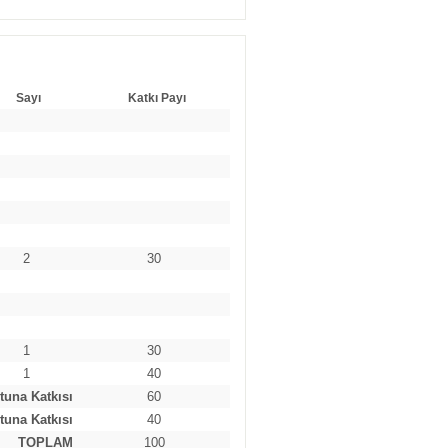
Sayı
Katkı Payı
2
30
1
30
1
40
tuna Katkısı
60
tuna Katkısı
40
TOPLAM
100