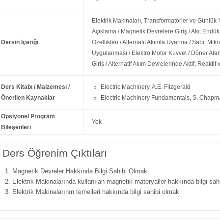
Elektrik Makinaları, Transformatörler ve Günlük
Açıklama / Magnetik Devrelere Giriş / Akı, Endük
Dersin İçeriği
Özellikleri / Alternatif Akımla Uyarma / Sabit Mıkn
Uygulanması / Elektro Motor Kuvvet / Döner Alan
Giriş / Alternatif Akım Devrelerinde Aktif, Reakti
Ders Kitabı / Malzemesi /
Electric Machinery, A.E. Fitzgerald
Önerilen Kaynaklar
Electric Machinery Fundamentals, S. Chap
Opsiyonel Program
Yok
Bileşenleri
Ders Öğrenim Çıktıları
Magnetik Devreler Hakkında Bilgi Sahibi Olmak
Elektrik Makinalarında kullanılan magnetik materyaller hakkında bilgi sah
Elektrik Makinalarının temelleri hakkında bilgi sahibi olmak