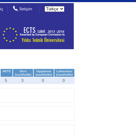
Aç
İletişim
AKTS
Ders
Uygulama
Laboratuar
(saat/hafta)
(saat/hafta)
(saat/hafta)
5
3
0
0