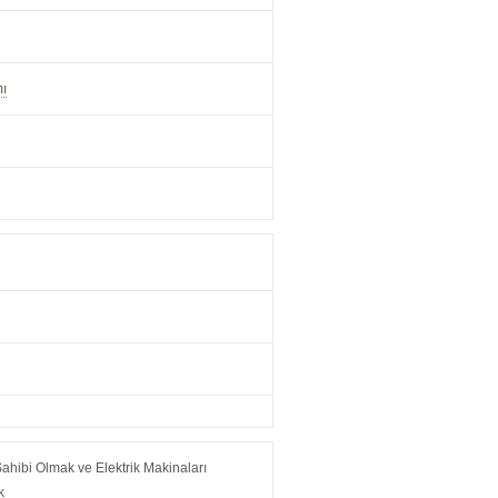
mı
Sahibi Olmak ve Elektrik Makinaları
k