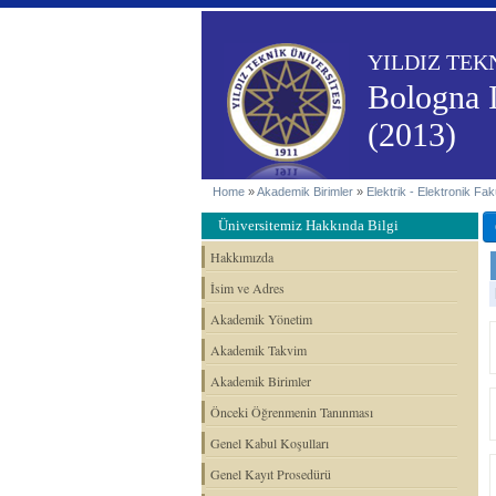
YILDIZ TEK
Bologna 
(2013)
Home
»
Akademik Birimler
»
Elektrik - Elektronik Fakü
Üniversitemiz Hakkında Bilgi
Hakkımızda
İsim ve Adres
Akademik Yönetim
Akademik Takvim
Akademik Birimler
Önceki Öğrenmenin Tanınması
Genel Kabul Koşulları
Genel Kayıt Prosedürü