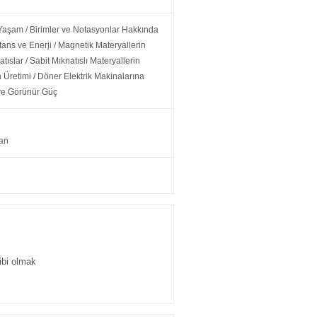
 Yaşam / Birimler ve Notasyonlar Hakkında
tans ve Enerji / Magnetik Materyallerin
atıslar / Sabit Mıknatıslı Materyallerin
 Üretimi / Döner Elektrik Makinalarına
f ve Görünür Güç
man
ibi olmak