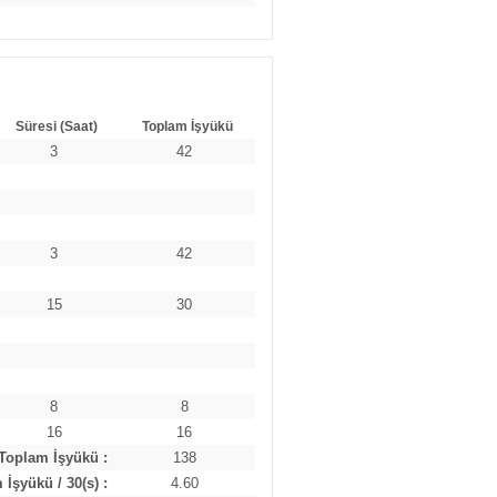
Süresi (Saat)
Toplam İşyükü
3
42
3
42
15
30
8
8
16
16
Toplam İşyükü :
138
İşyükü / 30(s) :
4.60