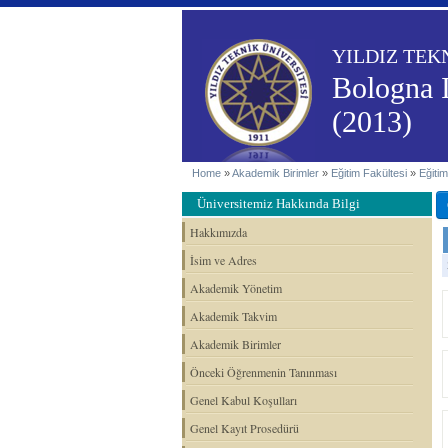
YILDIZ TEK
Bologna 
(2013)
Home
»
Akademik Birimler
»
Eğitim Fakültesi
»
Eğitim
Üniversitemiz Hakkında Bilgi
Hakkımızda
İsim ve Adres
Akademik Yönetim
Akademik Takvim
Akademik Birimler
Önceki Öğrenmenin Tanınması
Genel Kabul Koşulları
Genel Kayıt Prosedürü