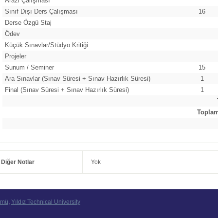
Arazi Çalışması
Sınıf Dışı Ders Çalışması
16
Derse Özgü Staj
Ödev
Küçük Sınavlar/Stüdyo Kritiği
Projeler
Sunum / Seminer
15
Ara Sınavlar (Sınav Süresi + Sınav Hazırlık Süresi)
1
Final (Sınav Süresi + Sınav Hazırlık Süresi)
1
Toplam 
Diğer Notlar
Yok
ümü
,
Yıldız Technical University