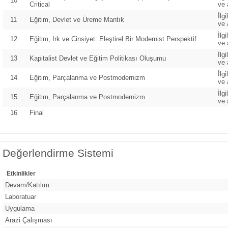
10
Critical
ve 
İlg
11
Eğitim, Devlet ve Üreme Mantık
ve 
İlg
12
Eğitim, Irk ve Cinsiyet: Eleştirel Bir Modernist Perspektif
ve 
İlg
13
Kapitalist Devlet ve Eğitim Politikası Oluşumu
ve 
İlg
14
Eğitim, Parçalanma ve Postmodernizm
ve 
İlg
15
Eğitim, Parçalanma ve Postmodernizm
ve 
16
Final
Değerlendirme Sistemi
Etkinlikler
Devam/Katılım
Laboratuar
Uygulama
Arazi Çalışması