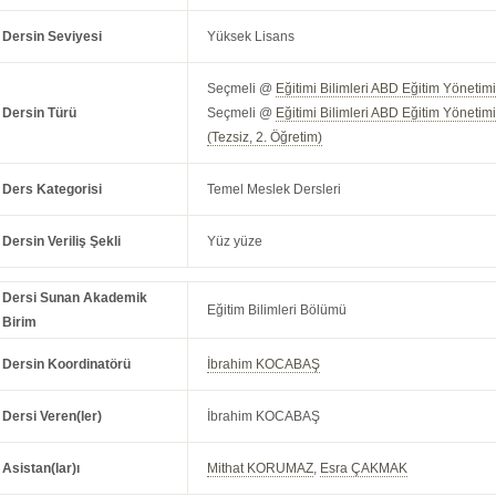
Dersin Seviyesi
Yüksek Lisans
Seçmeli @
Eğitimi Bilimleri ABD Eğitim Yöneti
Dersin Türü
Seçmeli @
Eğitimi Bilimleri ABD Eğitim Yöneti
(Tezsiz, 2. Öğretim)
Ders Kategorisi
Temel Meslek Dersleri
Dersin Veriliş Şekli
Yüz yüze
Dersi Sunan Akademik
Eğitim Bilimleri Bölümü
Birim
Dersin Koordinatörü
İbrahim KOCABAŞ
Dersi Veren(ler)
İbrahim KOCABAŞ
Asistan(lar)ı
Mithat KORUMAZ
,
Esra ÇAKMAK