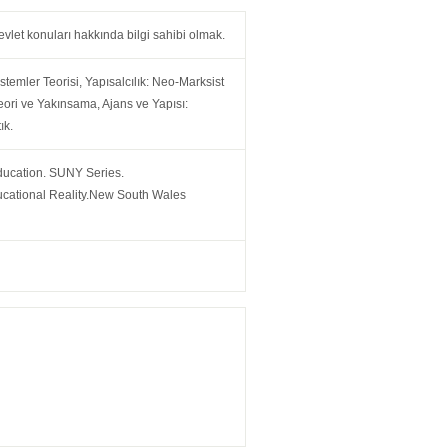
 devlet konuları hakkında bilgi sahibi olmak.
istemler Teorisi, Yapısalcılık: Neo-Marksist
eori ve Yakınsama, Ajans ve Yapısı:
ık.
ducation. SUNY Series.
ucational Reality.New South Wales