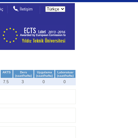
Aç
İletişim
AKTS
Ders
Uygulama
Laboratuar
(saat/hafta)
(saat/hafta)
(saat/hafta)
7.5
3
0
0