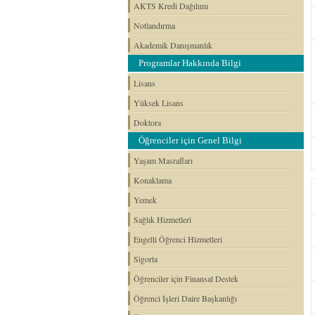
AKTS Kredi Dağılımı
Notlandırma
Akademik Danışmanlık
Programlar Hakkında Bilgi
Lisans
Yüksek Lisans
Doktora
Öğrenciler için Genel Bilgi
Yaşam Masrafları
Konaklama
Yemek
Sağlık Hizmetleri
Engelli Öğrenci Hizmetleri
Sigorta
Öğrenciler için Finansal Destek
Öğrenci İşleri Daire Başkanlığı