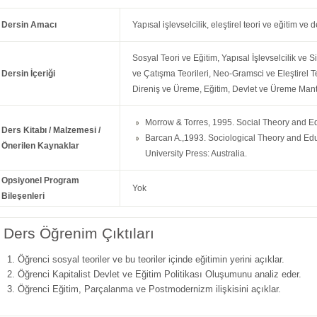
Dersin Amacı
Yapısal işlevselcilik, eleştirel teori ve eğitim ve
Sosyal Teori ve Eğitim, Yapısal İşlevselcilik ve S
Dersin İçeriği
ve Çatışma Teorileri, Neo-Gramsci ve Eleştirel T
Direniş ve Üreme, Eğitim, Devlet ve Üreme Mant
Morrow & Torres, 1995. Social Theory and E
Ders Kitabı / Malzemesi /
Barcan A.,1993. Sociological Theory and Ed
Önerilen Kaynaklar
University Press: Australia.
Opsiyonel Program
Yok
Bileşenleri
Ders Öğrenim Çıktıları
Öğrenci sosyal teoriler ve bu teoriler içinde eğitimin yerini açıklar.
Öğrenci Kapitalist Devlet ve Eğitim Politikası Oluşumunu analiz eder.
Öğrenci Eğitim, Parçalanma ve Postmodernizm ilişkisini açıklar.