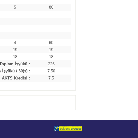
5
80
4
60
19
19
18
18
Toplam İşyükü :
225
İşyükü / 30(s) :
7.50
AKTS Kredisi :
7.5