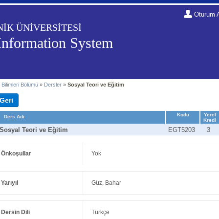
Oturum 
NİK ÜNİVERSİTESİ
Information System
 Bilimleri Bölümü
»
Dersler
»
Sosyal Teori ve Eğitim
Kodu
Yerel
Ders Adı
Kredi
Sosyal Teori ve Eğitim
EGT5203
3
Önkoşullar
Yok
Yarıyıl
Güz, Bahar
Dersin Dili
Türkçe