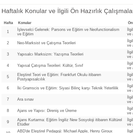
Haftalık Konular ve İlgili Ön Hazırlık Çalışmala
Hafta
Konular
Ön
İşlevselci Gelenek: Parsons ve Eğitim ve Neofunctionalism
İlg
1
ve Eğitim
ve 
İlg
2
Neo-Marksist ve Çatışma Teorileri
ve 
İlg
3
Yapısalcı Marksizm: Yazışma Teorileri
ve 
İlg
4
Yapısal Çatışma Teorileri: Kültür, Sınıf
ve 
Eleştirel Teori ve Eğitim: Frankfurt Okulu itibaren
İlg
5
Postyapısalcılık
ve 
İlg
6
İki Gramscis ve Eğitim: Siyasi Bilinç karşı Teknik Yeterlilik
ve 
İlg
7
Ara sınav
ve 
İlg
8
Ajans ve Yapısı: Direniş ve Üreme
ve 
Ajans Kurtarma: Eğitim İngiliz New Sosyoloji itibaren Kültürel
İlg
9
Etüdler
ve 
ABD'de Eleştirel Pedagoji: Michael Apple, Henry Giroux
İlg