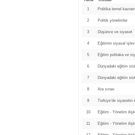
Hafta
Konular
1
Politika temel kavram
2
Politik yönelimler
3
Düşünce ve siyaset
4
Eğitimin siyasal işlev
5
Eğitim politaka ve siy
6
Dünyadaki eğitim sist
7
Dünyadaki eğitim sist
8
Ara sınav
9
Türkiye’de siyasetin e
10
Eğitim - Yönetim ilişk
11
Eğitim - Yönetim ilişk
12
Eğitim - Yönetim ilişk