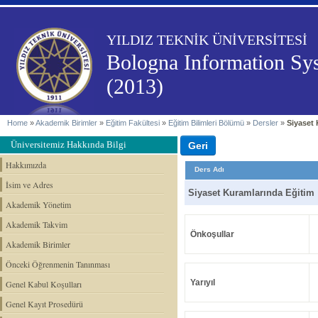
YILDIZ TEKNİK ÜNİVERSİTESİ
Bologna Information Sy
(2013)
Home
»
Akademik Birimler
»
Eğitim Fakültesi
»
Eğitim Bilimleri Bölümü
»
Dersler
»
Siyaset
Üniversitemiz Hakkında Bilgi
Hakkımızda
Ders Adı
İsim ve Adres
Siyaset Kuramlarında Eğitim
Akademik Yönetim
Akademik Takvim
Önkoşullar
Akademik Birimler
Önceki Öğrenmenin Tanınması
Yarıyıl
Genel Kabul Koşulları
Genel Kayıt Prosedürü