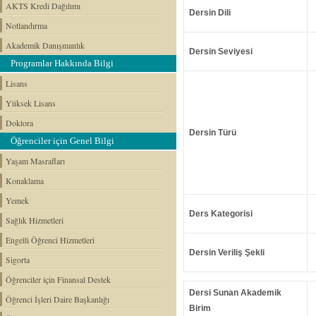
AKTS Kredi Dağılımı
Dersin Dili
Notlandırma
Akademik Danışmanlık
Dersin Seviyesi
Programlar Hakkında Bilgi
Lisans
Yüksek Lisans
Doktora
Dersin Türü
Öğrenciler için Genel Bilgi
Yaşam Masrafları
Konaklama
Yemek
Ders Kategorisi
Sağlık Hizmetleri
Engelli Öğrenci Hizmetleri
Dersin Veriliş Şekli
Sigorta
Öğrenciler için Finansal Destek
Dersi Sunan Akademik
Öğrenci İşleri Daire Başkanlığı
Birim