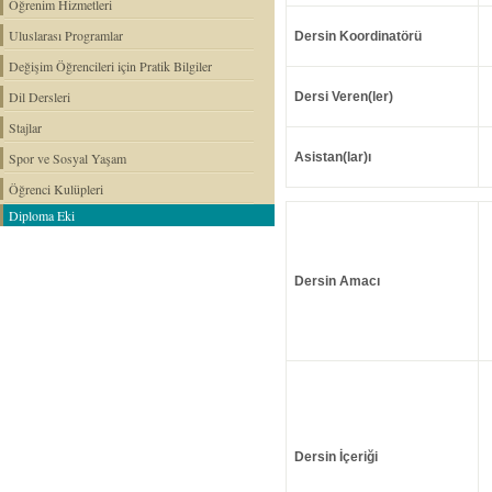
Öğrenim Hizmetleri
Uluslarası Programlar
Dersin Koordinatörü
Değişim Öğrencileri için Pratik Bilgiler
Dil Dersleri
Dersi Veren(ler)
Stajlar
Spor ve Sosyal Yaşam
Asistan(lar)ı
Öğrenci Kulüpleri
Diploma Eki
Dersin Amacı
Dersin İçeriği