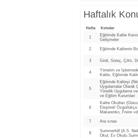
Haftalık Konu
Hafta
Konular
Eğitimde Kalite Kavr
1
Gelişmeler
2
Eğitimde Kalitenin Boy
3
Girdi, Süreç, Çıktı, 
Yönetim ve İşletmed
4
Kalite, Eğitimde Kali
Eğitimde Kaliteyi (Ni
Uygulamalar Olarak Çe
5
Yönelik Uygulama ve 
ve Eğitim Kurumları
Kalite Okulları (Glas
6
Eleştirel/ Özgürlükç
Makarenko, Freire vd
7
Ara sınav
Summerhill (A.S. Neil
8
Okul, Ev Okulu Summer