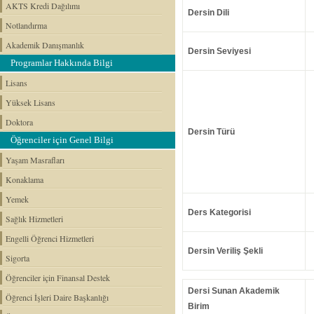
AKTS Kredi Dağılımı
Dersin Dili
Notlandırma
Akademik Danışmanlık
Dersin Seviyesi
Programlar Hakkında Bilgi
Lisans
Yüksek Lisans
Doktora
Dersin Türü
Öğrenciler için Genel Bilgi
Yaşam Masrafları
Konaklama
Yemek
Ders Kategorisi
Sağlık Hizmetleri
Engelli Öğrenci Hizmetleri
Dersin Veriliş Şekli
Sigorta
Öğrenciler için Finansal Destek
Dersi Sunan Akademik
Öğrenci İşleri Daire Başkanlığı
Birim