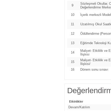
Sözleşmeli Okullar, 
9
Değerlendirme Merkez
10
İçerik merkezli Model
11
Uzatılmış Okul Saatler
12
Ödüllendirme (Persone
13
Eğitimde Teknoloji K
Maliyet- Etkililik ve
14
İlişkisi
Maliyet- Etkililik ve
15
İlişkisi/
16
Dönem sonu sınavı
Değerlendir
Etkinlikler
Devam/Katılım