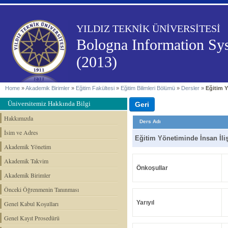
YILDIZ TEKNİK ÜNİVERSİTESİ
Bologna Information Sy
(2013)
Home
»
Akademik Birimler
»
Eğitim Fakültesi
»
Eğitim Bilimleri Bölümü
»
Dersler
»
Eğitim Y
Üniversitemiz Hakkında Bilgi
Hakkımızda
Ders Adı
İsim ve Adres
Eğitim Yönetiminde İnsan İliş
Akademik Yönetim
Akademik Takvim
Önkoşullar
Akademik Birimler
Önceki Öğrenmenin Tanınması
Yarıyıl
Genel Kabul Koşulları
Genel Kayıt Prosedürü