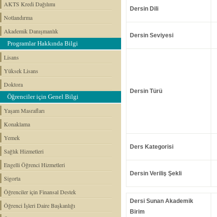
AKTS Kredi Dağılımı
Dersin Dili
Notlandırma
Akademik Danışmanlık
Dersin Seviyesi
Programlar Hakkında Bilgi
Lisans
Yüksek Lisans
Doktora
Dersin Türü
Öğrenciler için Genel Bilgi
Yaşam Masrafları
Konaklama
Yemek
Ders Kategorisi
Sağlık Hizmetleri
Engelli Öğrenci Hizmetleri
Dersin Veriliş Şekli
Sigorta
Öğrenciler için Finansal Destek
Dersi Sunan Akademik
Öğrenci İşleri Daire Başkanlığı
Birim