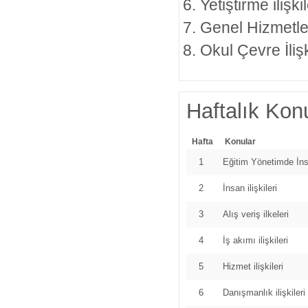
Yetiştirme ilişki
Genel Hizmetleri
Okul Çevre İlişk
Haftalık Konu
Hafta
Konular
1
Eğitim Yönetimde İn
2
İnsan ilişkileri
3
Alış veriş ilkeleri
4
İş akımı ilişkileri
5
Hizmet ilişkileri
6
Danışmanlık ilişkileri