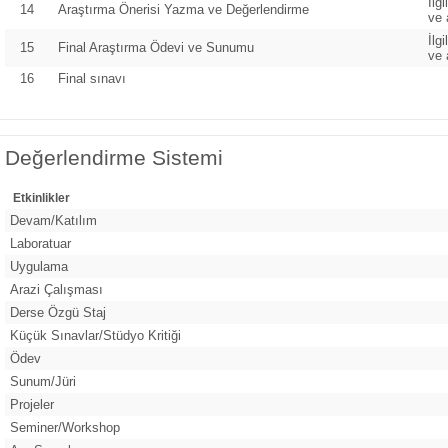
İlg
14
Araştırma Önerisi Yazma ve Değerlendirme
ve 
İlg
15
Final Araştırma Ödevi ve Sunumu
ve 
16
Final sınavı
Değerlendirme Sistemi
Etkinlikler
Devam/Katılım
Laboratuar
Uygulama
Arazi Çalışması
Derse Özgü Staj
Küçük Sınavlar/Stüdyo Kritiği
Ödev
Sunum/Jüri
Projeler
Seminer/Workshop