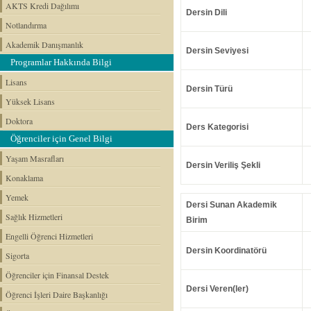
AKTS Kredi Dağılımı
Dersin Dili
Notlandırma
Akademik Danışmanlık
Dersin Seviyesi
Programlar Hakkında Bilgi
Lisans
Dersin Türü
Yüksek Lisans
Doktora
Ders Kategorisi
Öğrenciler için Genel Bilgi
Yaşam Masrafları
Dersin Veriliş Şekli
Konaklama
Yemek
Dersi Sunan Akademik
Sağlık Hizmetleri
Birim
Engelli Öğrenci Hizmetleri
Dersin Koordinatörü
Sigorta
Öğrenciler için Finansal Destek
Dersi Veren(ler)
Öğrenci İşleri Daire Başkanlığı