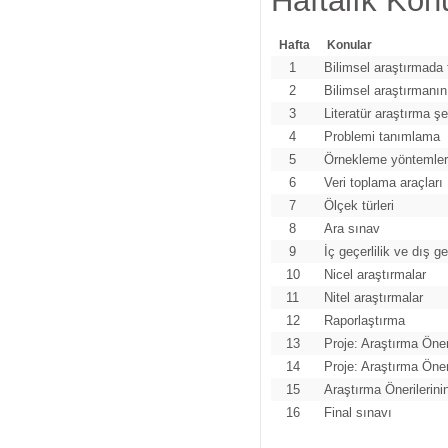
Haftalık Konu
Hafta
Konular
1
Bilimsel araştırmada
2
Bilimsel araştırmanın
3
Literatür araştırma şek
4
Problemi tanımlama
5
Örnekleme yöntemler
6
Veri toplama araçları
7
Ölçek türleri
8
Ara sınav
9
İç geçerlilik ve dış ge
10
Nicel araştırmalar
11
Nitel araştırmalar
12
Raporlaştırma
13
Proje: Araştırma Öne
14
Proje: Araştırma Öne
15
Araştırma Önerilerin
16
Final sınavı