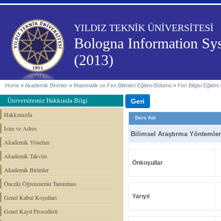
YILDIZ TEKNİK ÜNİVERSİTESİ
Bologna Information Sy
(2013)
Home
»
Akademik Birimler
»
Matematik ve Fen Bilimleri Eğitimi Bölümü
»
Fen Bilgisi Eğitimi
Üniversitemiz Hakkında Bilgi
Hakkımızda
Ders Adı
İsim ve Adres
Bilimsel Araştırma Yöntemler
Akademik Yönetim
Akademik Takvim
Önkoşullar
Akademik Birimler
Önceki Öğrenmenin Tanınması
Yarıyıl
Genel Kabul Koşulları
Genel Kayıt Prosedürü