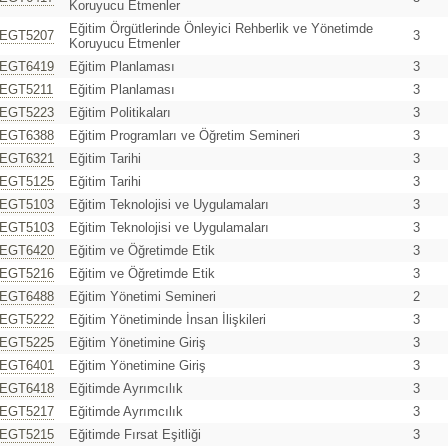
Koruyucu Etmenler
Eğitim Örgütlerinde Önleyici Rehberlik ve Yönetimde
EGT5207
3
Koruyucu Etmenler
EGT6419
Eğitim Planlaması
3
EGT5211
Eğitim Planlaması
3
EGT5223
Eğitim Politikaları
3
EGT6388
Eğitim Programları ve Öğretim Semineri
3
EGT6321
Eğitim Tarihi
3
EGT5125
Eğitim Tarihi
3
EGT5103
Eğitim Teknolojisi ve Uygulamaları
3
EGT5103
Eğitim Teknolojisi ve Uygulamaları
3
EGT6420
Eğitim ve Öğretimde Etik
3
EGT5216
Eğitim ve Öğretimde Etik
3
EGT6488
Eğitim Yönetimi Semineri
2
EGT5222
Eğitim Yönetiminde İnsan İlişkileri
3
EGT5225
Eğitim Yönetimine Giriş
3
EGT6401
Eğitim Yönetimine Giriş
3
EGT6418
Eğitimde Ayrımcılık
3
EGT5217
Eğitimde Ayrımcılık
3
EGT5215
Eğitimde Fırsat Eşitliği
3