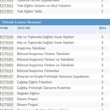
EGT3022
Topluma Hizmet Uygulamaları
1
EGT3012
Türk Eğitim Sistemi ve Okul Yönetimi
2
EGT2021
Türk Eğitim Tarihi
2
Yüksek Lisans Seviyesi
Kodu
Ders Adı
Ders
EGT5104
Aile ve Toplumda Sağlıklı İnsan İlişkileri
3
EGT6310
Aile ve Toplumda Sağlıklı İnsan İlişkileri
3
PDR5106
Araştırma Teknikleri
3
EGT5121
Bilimsel Araştırma Yöntem Teknikleri
3
EGT6301
Bilimsel Araştırma Yöntem ve Teknikleri
3
EGT6402
Bilimsel Araştırma Yöntem ve Teknikleri
3
EGT6113
Bilimsel Araştırma Yöntemleri
3
PDR5107
Bireysel ve Grupla Psikolojik Danışma Uygulaması
3
EGT5105
Çağdaş Eğitim Felsefesi
3
PDR5102
Çağdaş Psikolojik Danışma Kuramları
3
EGT5100
Değerler Eğitimi
3
EGT5002
Dönem Projesi
0
EGT5002
Dönem Projesi
0