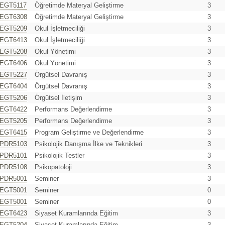
EGT5117
Öğretimde Materyal Geliştirme
3
EGT6308
Öğretimde Materyal Geliştirme
3
EGT5209
Okul İşletmeciliği
3
EGT6413
Okul İşletmeciliği
3
EGT5208
Okul Yönetimi
3
EGT6406
Okul Yönetimi
3
EGT5227
Örgütsel Davranış
3
EGT6404
Örgütsel Davranış
3
EGT5206
Örgütsel İletişim
3
EGT6422
Performans Değerlendirme
3
EGT5205
Performans Değerlendirme
3
EGT6415
Program Geliştirme ve Değerlendirme
3
PDR5103
Psikolojik Danışma İlke ve Teknikleri
3
PDR5101
Psikolojik Testler
3
PDR5108
Psikopatoloji
3
PDR5001
Seminer
3
EGT5001
Seminer
0
EGT5001
Seminer
0
EGT6423
Siyaset Kuramlarında Eğitim
3
EGT5204
Siyaset Kuramlarında Eğitim
3