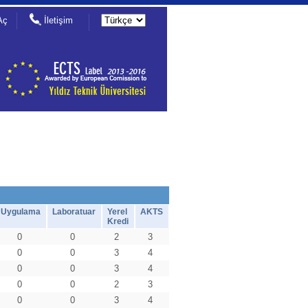
Aç
İletişim
Uygulama
Laboratuar
Yerel
AKTS
Kredi
0
0
2
3
0
0
3
4
0
0
3
4
0
0
2
3
0
0
3
4