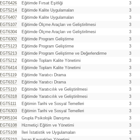
EGT6426
Eğitimde Fırsat Eşitliği
3
EGT5214
Eğitimde Kalite Uygulamaları
3
EGT6407
Eğitimde Kalite Uygulamaları
3
EGT5107
Eğitimde Ölçme Araçları ve Geliştirilmesi
3
EGT6304
Eğitimde Ölçme Araçları ve Geliştirilmesi
3
EGT6302
Eğitimde Program Geliştirme
3
EGT5123
Eğitimde Program Geliştirme
3
EGT5213
Eğitimde Program Geliştirme ve Değerlendirme
3
EGT5212
Eğitimde Toplam Kalite Yönetimi
3
EGT6414
Eğitimde Toplam Kalite Yönetimi
3
EGT5119
Eğitimde Yaratıcı Drama
3
EGT6317
Eğitimde Yaratıcı Drama
3
EGT5110
Eğitimde Yaratıcılık ve Geliştirilmesi
3
EGT6318
Eğitimde Yaratıcılık ve Geliştirilmesi
3
EGT5111
Eğitimin Tarihi ve Sosyal Temelleri
3
EGT6303
Eğitimin Tarihi ve Sosyal Temelleri
3
PDR5104
Grupla Psikolojik Danışma
3
EGT6108
Hizmetiçi Eğitim ve Yönetimi
3
EGT5108
İleri İstatistik ve Uygulamaları
3
EGT5210
İnsan Kaynakları Yönetimi
3