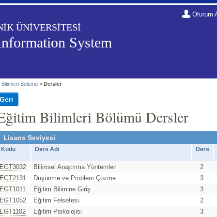
Oturum 
NİK ÜNİVERSİTESİ
Information System
 Bilimleri Bölümü
»
Dersler
Eğitim Bilimleri Bölümü Dersler
Lisans Seviyesi
Kodu
Ders Adı
Ders
EGT3032
Bilimsel Araştırma Yöntemleri
2
EGT2131
Düşünme ve Problem Çözme
3
EGT1011
Eğitim Bilimine Giriş
3
EGT1052
Eğitim Felsefesi
2
EGT1102
Eğitim Psikolojisi
3