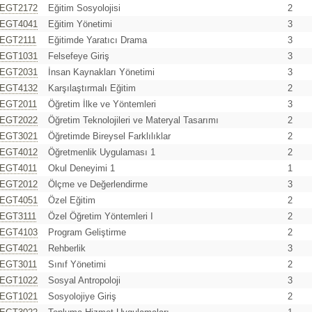
EGT2172
Eğitim Sosyolojisi
2
EGT4041
Eğitim Yönetimi
3
EGT2111
Eğitimde Yaratıcı Drama
3
EGT1031
Felsefeye Giriş
3
EGT2031
İnsan Kaynakları Yönetimi
3
EGT4132
Karşılaştırmalı Eğitim
2
EGT2011
Öğretim İlke ve Yöntemleri
3
EGT2022
Öğretim Teknolojileri ve Materyal Tasarımı
2
EGT3021
Öğretimde Bireysel Farklılıklar
2
EGT4012
Öğretmenlik Uygulaması 1
2
EGT4011
Okul Deneyimi 1
1
EGT2012
Ölçme ve Değerlendirme
3
EGT4051
Özel Eğitim
2
EGT3111
Özel Öğretim Yöntemleri I
2
EGT4103
Program Geliştirme
2
EGT4021
Rehberlik
3
EGT3011
Sınıf Yönetimi
2
EGT1022
Sosyal Antropoloji
3
EGT1021
Sosyolojiye Giriş
2