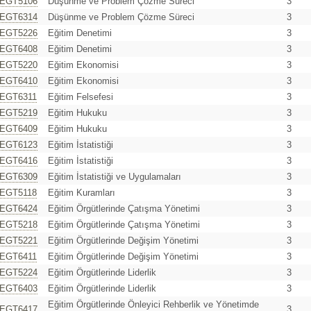
EGT5106
Düşünme ve Problem Çözme Süreci
3
EGT6314
Düşünme ve Problem Çözme Süreci
3
EGT5226
Eğitim Denetimi
3
EGT6408
Eğitim Denetimi
3
EGT5220
Eğitim Ekonomisi
3
EGT6410
Eğitim Ekonomisi
3
EGT6311
Eğitim Felsefesi
3
EGT5219
Eğitim Hukuku
3
EGT6409
Eğitim Hukuku
3
EGT6123
Eğitim İstatistiği
3
EGT6416
Eğitim İstatistiği
3
EGT6309
Eğitim İstatistiği ve Uygulamaları
3
EGT5118
Eğitim Kuramları
3
EGT6424
Eğitim Örgütlerinde Çatışma Yönetimi
3
EGT5218
Eğitim Örgütlerinde Çatışma Yönetimi
3
EGT5221
Eğitim Örgütlerinde Değişim Yönetimi
3
EGT6411
Eğitim Örgütlerinde Değişim Yönetimi
3
EGT5224
Eğitim Örgütlerinde Liderlik
3
EGT6403
Eğitim Örgütlerinde Liderlik
3
Eğitim Örgütlerinde Önleyici Rehberlik ve Yönetimde
EGT6417
3