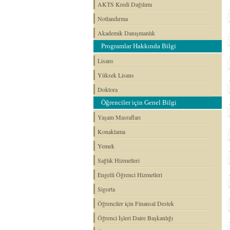
AKTS Kredi Dağılımı
Notlandırma
Akademik Danışmanlık
Programlar Hakkında Bilgi
Lisans
Yüksek Lisans
Doktora
Öğrenciler için Genel Bilgi
Yaşam Masrafları
Konaklama
Yemek
Sağlık Hizmetleri
Engelli Öğrenci Hizmetleri
Sigorta
Öğrenciler için Finansal Destek
Öğrenci İşleri Daire Başkanlığı