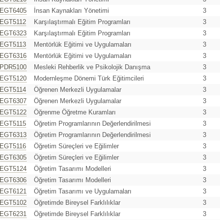
EGT6405
İnsan Kaynakları Yönetimi
3
EGT5112
Karşılaştırmalı Eğitim Programları
3
EGT6323
Karşılaştırmalı Eğitim Programları
3
EGT5113
Mentörlük Eğitimi ve Uygulamaları
3
EGT6316
Mentörlük Eğitimi ve Uygulamaları
3
PDR5100
Mesleki Rehberlik ve Psikolojik Danışma
3
EGT5120
Modernleşme Dönemi Türk Eğitimcileri
3
EGT5114
Öğrenen Merkezli Uygulamalar
3
EGT6307
Öğrenen Merkezli Uygulamalar
3
EGT5122
Öğrenme Öğretme Kuramları
3
EGT5115
Öğretim Programlarının Değerlendirilmesi
3
EGT6313
Öğretim Programlarının Değerlendirilmesi
3
EGT5116
Öğretim Süreçleri ve Eğilimler
3
EGT6305
Öğretim Süreçleri ve Eğilimler
3
EGT5124
Öğretim Tasarımı Modelleri
3
EGT6306
Öğretim Tasarımı Modelleri
3
EGT6121
Öğretim Tasarımı ve Uygulamaları
3
EGT5102
Öğretimde Bireysel Farklılıklar
3
EGT6231
Öğretimde Bireysel Farklılıklar
3