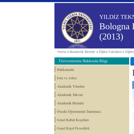
YILDIZ TEK
Bologna 
(2013)
Home
»
Akademik Birimler
»
Eğitim Fakültesi
»
Eğitim
Üniversitemiz Hakkında Bilgi
Hakkımızda
İsim ve Adres
Akademik Yönetim
Akademik Takvim
Akademik Birimler
Önceki Öğrenmenin Tanınması
Genel Kabul Koşulları
Genel Kayıt Prosedürü