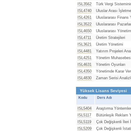
ISL3562
Türk Vergi Sistemini
ISL4740
Uluslar Arası İşletme
ISL4261
Uluslararası Finans 
ISL3522
Uluslararası Pazarl
ISL4650
Uluslararası Yöneti
ISL4711
Üretim Stratejileri
ISL3621
Üretim Yönetimi
ISL4481
Yatırım Projeleri Anal
ISL4251
Yönetim Muhasebes
ISL4631
Yönetim Oyunları
ISL4350
Yönetimde Karar Ver
ISL4830
Zaman Serisi Analizl
Yüksek Lisans Seviyesi
Kodu
Ders Adı
ISL5404
Araştırma Yöntemler
ISL5117
Bütünleşik Reklam 
ISL5119
Çok Değişkenli İleri 
ISL5209
Çok Değişkenli İstat