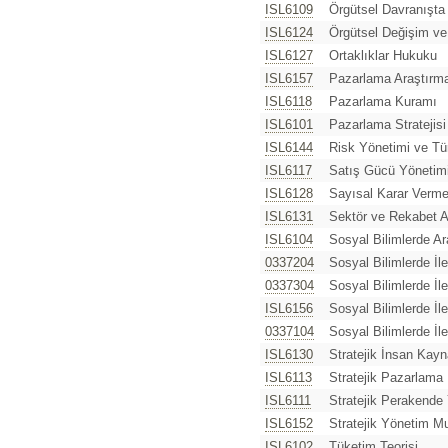
ISL6109
Örgütsel Davranışta
ISL6124
Örgütsel Değişim ve
ISL6127
Ortaklıklar Hukuku
ISL6157
Pazarlama Araştırm
ISL6118
Pazarlama Kuramı
ISL6101
Pazarlama Stratejisi
ISL6144
Risk Yönetimi ve Tü
ISL6117
Satış Gücü Yönetim
ISL6128
Sayısal Karar Verme
ISL6131
Sektör ve Rekabet A
ISL6104
Sosyal Bilimlerde A
0337204
Sosyal Bilimlerde İler
0337304
Sosyal Bilimlerde İler
ISL6156
Sosyal Bilimlerde İler
0337104
Sosyal Bilimlerde İler
ISL6130
Stratejik İnsan Kayn
ISL6113
Stratejik Pazarlama İ
ISL6111
Stratejik Perakende
ISL6152
Stratejik Yönetim M
ISL6102
Tüketim Teorisi