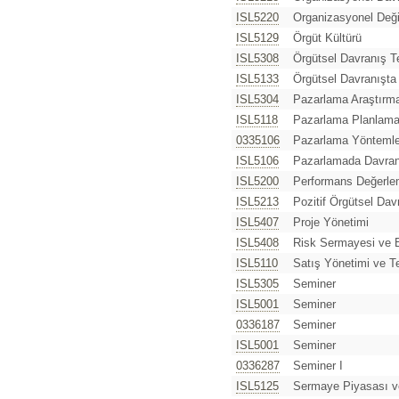
ISL5220
Organizasyonel Değ
ISL5129
Örgüt Kültürü
ISL5308
Örgütsel Davranış T
ISL5133
Örgütsel Davranışta
ISL5304
Pazarlama Araştırma
ISL5118
Pazarlama Planlama
0335106
Pazarlama Yöntemle
ISL5106
Pazarlamada Davran
ISL5200
Performans Değerl
ISL5213
Pozitif Örgütsel Dav
ISL5407
Proje Yönetimi
ISL5408
Risk Sermayesi ve
ISL5110
Satış Yönetimi ve Te
ISL5305
Seminer
ISL5001
Seminer
0336187
Seminer
ISL5001
Seminer
0336287
Seminer I
ISL5125
Sermaye Piyasası ve