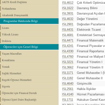
AKTS Kredi Dağılımı
ISL4612
Çok Kriterli Optimiz
ISL1622
Davranış Bilimi
Notlandırma
ISL3931
Davranışsal Açıdan 
Akademik Danışmanlık
ISL4632
Değer Yönetimi
Programlar Hakkında Bilgi
ISL2901
Doğrudan Pazarlam
Lisans
ISL4431
Elektronik Ticaret
Yüksek Lisans
ISL4681
Entelektüel Sermay
ISL4471
Finansal Matematik
Doktora
ISL4241
Finansal Piyasalar 
Öğrenciler için Genel Bilgi
ISL4330
Finansal Raporlama S
Yaşam Masrafları
ISL4760
Finansal ve Maliyet
Konaklama
ISL3221
Finansal Yönetim I
Yemek
ISL3662
Finansal Yönetim II
ISL1171
Genel Muhasebe I (İ
Sağlık Hizmetleri
ISL1182
Genel Muhasebe II
Engelli Öğrenci Hizmetleri
ISL4640
Girişimcilik
Sigorta
ISL2561
Halkla İlişkiler
Öğrenciler için Finansal Destek
ISL4140
Hizmet Pazarlaması
Öğrenci İşleri Daire Başkanlığı
ISL1711
Hukukun Genel Kavr