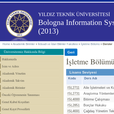
YILDIZ TEKNİK ÜNİVERSİTESİ
Bologna Information Sy
(2013)
Home
»
Akademik Birimler
»
İktisadi ve İdari Bilimler Fakültesi
»
İşletme Bölümü
»
Dersler
Üniversitemiz Hakkında Bilgi
İşletme Bölümü
Hakkımızda
İsim ve Adres
Lisans Seviyesi
Akademik Yönetim
Kodu
Ders Adı
Akademik Takvim
Akademik Birimler
ISL2711
Aile İşletmeleri ve 
ISL2731
Araştırma Yöntemler
Önceki Öğrenmenin Tanınması
ISL4000
Bitirme Çalışması
Genel Kabul Koşulları
ISL2851
Borçlar Hukuku
Genel Kayıt Prosedürü
ISL4691
Çağdaş Yönetim Tekn