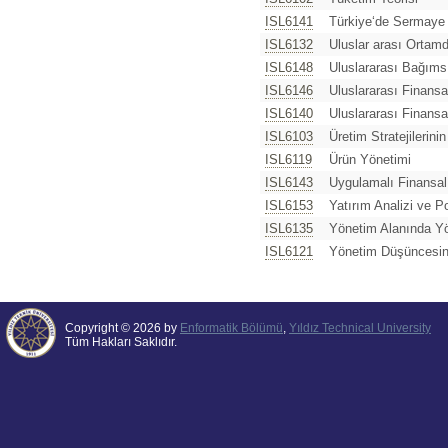
ISL6141
Türkiye‘de Sermaye
ISL6132
Uluslar arası Ortamd
ISL6148
Uluslararası Bağıms
ISL6146
Uluslararası Finansa
ISL6140
Uluslararası Finans
ISL6103
Üretim Stratejilerini
ISL6119
Ürün Yönetimi
ISL6143
Uygulamalı Finansa
ISL6153
Yatırım Analizi ve P
ISL6135
Yönetim Alanında Yö
ISL6121
Yönetim Düşüncesin
Copyright © 2026 by
Enformatik Bölümü
,
Yıldız Technical University
Tüm Hakları Saklıdır.