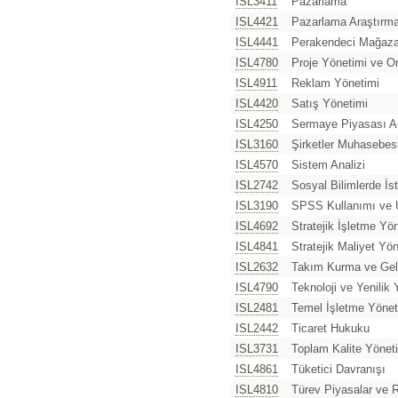
ISL3411
Pazarlama
ISL4421
Pazarlama Araştırm
ISL4441
Perakendeci Mağaza
ISL4780
Proje Yönetimi ve O
ISL4911
Reklam Yönetimi
ISL4420
Satış Yönetimi
ISL4250
Sermaye Piyasası An
ISL3160
Şirketler Muhasebes
ISL4570
Sistem Analizi
ISL2742
Sosyal Bilimlerde İs
ISL3190
SPSS Kullanımı ve 
ISL4692
Stratejik İşletme Yö
ISL4841
Stratejik Maliyet Yö
ISL2632
Takım Kurma ve Gel
ISL4790
Teknoloji ve Yenilik
ISL2481
Temel İşletme Yönet
ISL2442
Ticaret Hukuku
ISL3731
Toplam Kalite Yönetim
ISL4861
Tüketici Davranışı
ISL4810
Türev Piyasalar ve 