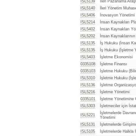
ISL5139
İleri Pazarlama Araş
ISL5140
İleri Yönetim Muhas
ISL5406
İnovasyon Yönetimi
ISL5214
İnsan Kaynakları Pl
ISL5402
İnsan Kaynakları Yö
ISL5202
İnsan Kaynaklarının 
ISL5135
İş Hukuku (İnsan Ka
ISL5135
İş Hukuku (İşletme 
ISL5403
İşletme Ekonomisi
0335108
İşletme Finansı
0335103
İşletme Hukuku (Bili
ISL5310
İşletme Hukuku (İşl
ISL5136
İşletme Organizasy
ISL5216
İşletme Yönetimi
0335101
İşletme Yönetimine 
ISL5303
İşletmeciler için İsta
İşletmelerde Davranı
ISL5221
Yönetimi
ISL5131
İşletmelerde Girişimc
ISL5105
İşletmelerde Halkla İl