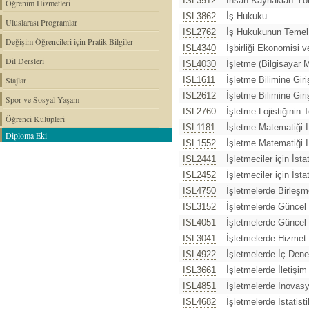
ISL3912
İnsan Kaynakları Yön
Öğrenim Hizmetleri
ISL3862
İş Hukuku
Uluslarası Programlar
ISL2762
İş Hukukunun Temel
Değişim Öğrencileri için Pratik Bilgiler
ISL4340
İşbirliği Ekonomisi 
Dil Dersleri
ISL4030
İşletme (Bilgisayar M
Stajlar
ISL1611
İşletme Bilimine Giri
ISL2612
İşletme Bilimine Giriş
Spor ve Sosyal Yaşam
ISL2760
İşletme Lojistiğinin 
Öğrenci Kulüpleri
ISL1181
İşletme Matematiği I
Diploma Eki
ISL1552
İşletme Matematiği I
ISL2441
İşletmeciler için İstat
ISL2452
İşletmeciler için İstat
ISL4750
İşletmelerde Birleşm
ISL3152
İşletmelerde Güncel
ISL4051
İşletmelerde Güncel
ISL3041
İşletmelerde Hizmet
ISL4922
İşletmelerde İç Dene
ISL3661
İşletmelerde İletişim
ISL4851
İşletmelerde İnovas
ISL4682
İşletmelerde İstatist