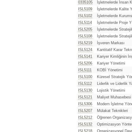
0335105
İşletmelerde İnsan 
ISL5109
İşletmelerde Kalite 
ISL5102
İşletmelerde Kurums
ISL5114
İşletmelerde Proje 
ISL5205
İşletmelerde Stratej
ISL5108
İşletmelerde Stratej
ISL5219
İşveren Markası
ISL5124
Kantitatif Karar Tekni
ISL5141
Kariyer Kimliğinin İn
ISL5206
Kariyer Yönetimi
ISL5111
KOBİ Yönetimi
ISL5100
Küresel Stratejik Yö
ISL5112
Liderlik ve Liderlik 
ISL5130
Lojistik Yönetimi
ISL5121
Maliyet Muhasebesi 
ISL5306
Modern İşletme Yön
ISL5207
Mülakat Teknikleri
ISL5212
Öğrenen Organizasy
ISL5132
Optimizasyon Yönte
ISL5218
Organizasyonel Dav