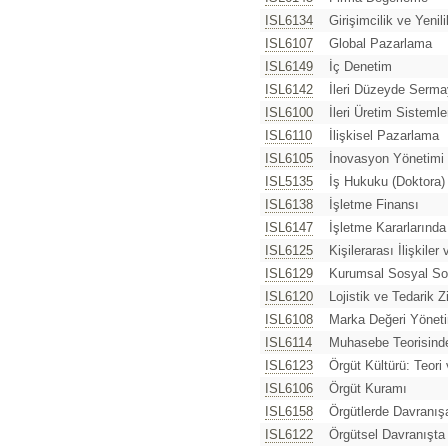
ISL6134
Girişimcilik ve Yenil
ISL6107
Global Pazarlama
ISL6149
İç Denetim
ISL6142
İleri Düzeyde Sermay
ISL6100
İleri Üretim Sistemle
ISL6110
İlişkisel Pazarlama
ISL6105
İnovasyon Yönetimi
ISL5135
İş Hukuku (Doktora)
ISL6138
İşletme Finansı
ISL6147
İşletme Kararlarında
ISL6125
Kişilerarası İlişkiler
ISL6129
Kurumsal Sosyal Soru
ISL6120
Lojistik ve Tedarik Z
ISL6108
Marka Değeri Yönet
ISL6114
Muhasebe Teorisinde
ISL6123
Örgüt Kültürü: Teori
ISL6106
Örgüt Kuramı
ISL6158
Örgütlerde Davranı
ISL6122
Örgütsel Davranışta