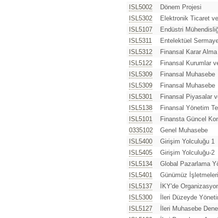
ISL5002
Dönem Projesi
ISL5302
Elektronik Ticaret v
ISL5107
Endüstri Mühendisliğ
ISL5311
Entelektüel Sermay
ISL5312
Finansal Karar Alma
ISL5122
Finansal Kurumlar v
ISL5309
Finansal Muhasebe
ISL5309
Finansal Muhasebe
ISL5301
Finansal Piyasalar 
ISL5138
Finansal Yönetim T
ISL5101
Finansta Güncel Kon
0335102
Genel Muhasebe
ISL5400
Girişim Yolculuğu 1
ISL5405
Girişim Yolculuğu-2
ISL5134
Global Pazarlama Y
ISL5401
Günümüz İşletmeler
ISL5137
İKY'de Organizasyo
ISL5300
İleri Düzeyde Yöne
ISL5127
İleri Muhasebe Dene