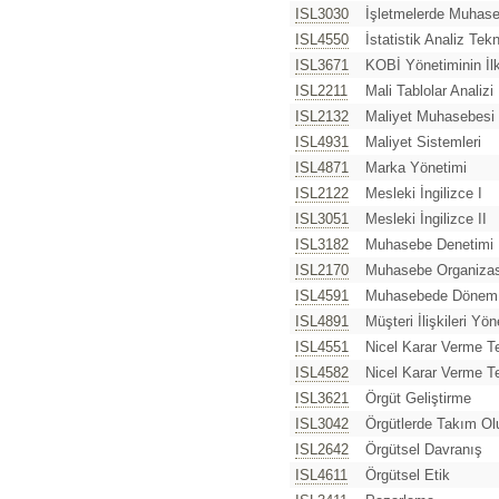
ISL3030
İşletmelerde Muhas
ISL4550
İstatistik Analiz Tekn
ISL3671
KOBİ Yönetiminin İlk
ISL2211
Mali Tablolar Analizi
ISL2132
Maliyet Muhasebesi
ISL4931
Maliyet Sistemleri
ISL4871
Marka Yönetimi
ISL2122
Mesleki İngilizce I
ISL3051
Mesleki İngilizce II
ISL3182
Muhasebe Denetimi
ISL2170
Muhasebe Organiza
ISL4591
Muhasebede Dönem S
ISL4891
Müşteri İlişkileri Yön
ISL4551
Nicel Karar Verme Te
ISL4582
Nicel Karar Verme Tek
ISL3621
Örgüt Geliştirme
ISL3042
Örgütlerde Takım Ol
ISL2642
Örgütsel Davranış
ISL4611
Örgütsel Etik